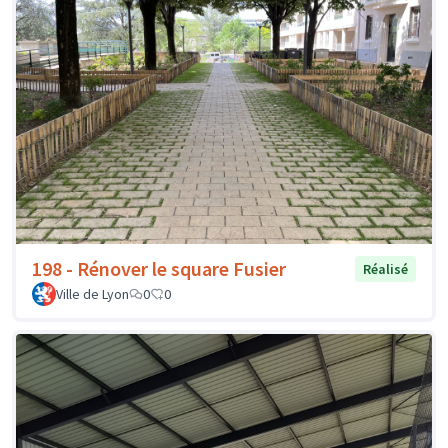
198 - Rénover le square Fusier
Réalisé
Ville de Lyon
0
0