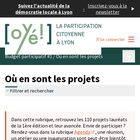
Suivez l'actualité de la
Inscrivez-vous à la
-
démocratie locale à Lyon
newsletter
Menu
Se connecter
Menu p
Budget participatif #1
/
Où en sont les projets
Où en sont les projets
Filtrer et rechercher
Passer la carte
Leaflet
|
©
OpenStreetMap
contributors
L'élément suivant est une carte qui présente les éléments 
+
Dans cette rubrique, retrouvez les 110 projets lauréats
−
de la 1ère édition et leur avancée. Envie de participer ?
Rendez-vous dans la rubrique
Agenda
, une réunion,
(S'ouvre dans un nouve
un atelier ou une inauguration sont peut-être bientôt