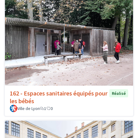
162 - Espaces sanitaires équipés pour
Réalisé
les bébés
Ville de Lyon
1
0