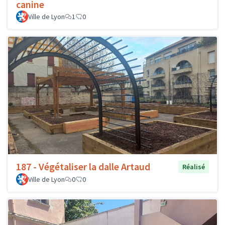
canine
Ville de Lyon
1
0
187 - Végétaliser la dalle Artaud
Réalisé
Ville de Lyon
0
0