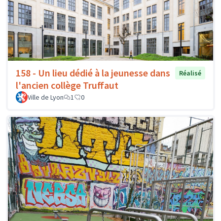
158 - Un lieu dédié à la jeunesse dans
Réalisé
l'ancien collège Truffaut
Ville de Lyon
1
0