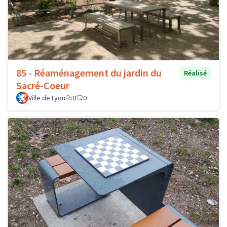
85 - Réaménagement du jardin du
Réalisé
Sacré-Coeur
Ville de Lyon
0
0