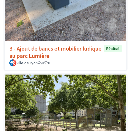
3 - Ajout de bancs et mobilier ludique
Réalisé
au parc Lumière
Ville de Lyon
0
0