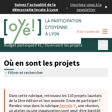
Suivez l'actualité de la
Inscrivez-vous à la
-
démocratie locale à Lyon
newsletter
Menu
Se connecter
Menu p
Budget participatif #1
/
Où en sont les projets
Où en sont les projets
Filtrer et rechercher
Passer la carte
Leaflet
|
©
OpenStreetMap
contributors
L'élément suivant est une carte qui présente les éléments 
+
Dans cette rubrique, retrouvez les 110 projets lauréats
−
de la 1ère édition et leur avancée. Envie de participer ?
Rendez-vous dans la rubrique
Agenda
, une réunion,
(S'ouvre dans un nouve
un atelier ou une inauguration sont peut-être bientôt