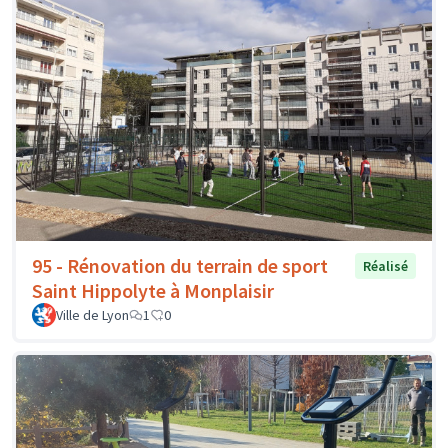
95 - Rénovation du terrain de sport
Réalisé
Saint Hippolyte à Monplaisir
Ville de Lyon
1
0