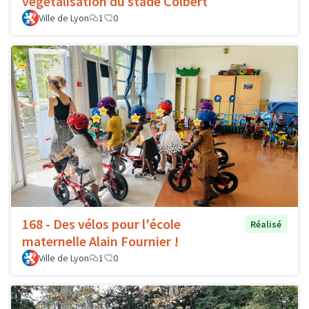
végétalisation du stade Colbert
Ville de Lyon
1
0
168 - Des vélos pour l'école
Réalisé
maternelle Alain Fournier !
Ville de Lyon
1
0