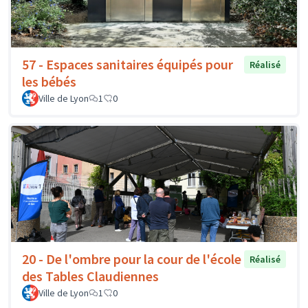
57 - Espaces sanitaires équipés pour
Réalisé
les bébés
Ville de Lyon
1
0
20 - De l'ombre pour la cour de l'école
Réalisé
des Tables Claudiennes
Ville de Lyon
1
0