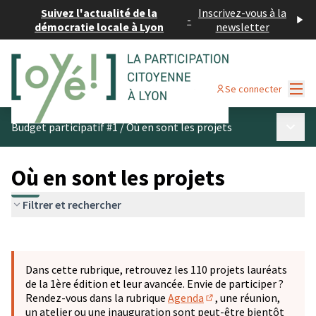
Suivez l'actualité de la
Inscrivez-vous à la
-
démocratie locale à Lyon
newsletter
Menu
Se connecter
Menu p
Budget participatif #1
/
Où en sont les projets
Où en sont les projets
Filtrer et rechercher
Passer la carte
Leaflet
|
©
OpenStreetMap
contributors
L'élément suivant est une carte qui présente les éléments 
+
Dans cette rubrique, retrouvez les 110 projets lauréats
−
de la 1ère édition et leur avancée. Envie de participer ?
Rendez-vous dans la rubrique
Agenda
, une réunion,
(S'ouvre dans un nouve
un atelier ou une inauguration sont peut-être bientôt