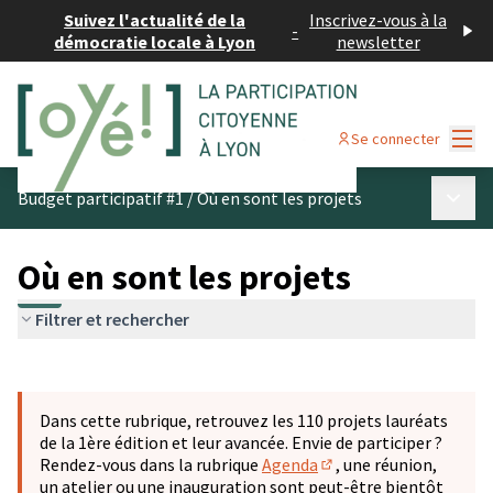
Suivez l'actualité de la
Inscrivez-vous à la
-
démocratie locale à Lyon
newsletter
Menu
Se connecter
Menu p
Budget participatif #1
/
Où en sont les projets
Où en sont les projets
Filtrer et rechercher
Passer la carte
Leaflet
|
©
OpenStreetMap
contributors
L'élément suivant est une carte qui présente les éléments 
+
Dans cette rubrique, retrouvez les 110 projets lauréats
−
de la 1ère édition et leur avancée. Envie de participer ?
Rendez-vous dans la rubrique
Agenda
, une réunion,
(S'ouvre dans un nouve
un atelier ou une inauguration sont peut-être bientôt