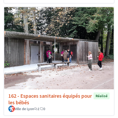
162 - Espaces sanitaires équipés pour
Réalisé
les bébés
Ville de Lyon
1
0