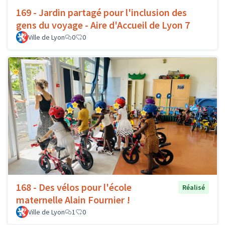
169 - Jardin partagé pour l'inclusion des
gens du voyage - Aire d'Accueil de Lyon 7
Ville de Lyon
0
0
168 - Des vélos pour l'école
Réalisé
maternelle Alain Fournier !
Ville de Lyon
1
0