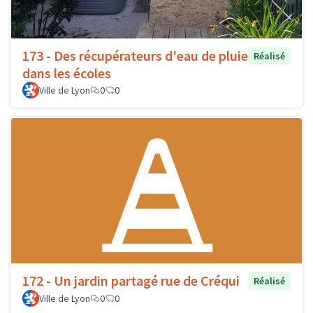
173 - Des récupérateurs d'eau de pluie
Réalisé
dans les écoles
Ville de Lyon
0
0
172 - Un jardin partagé rue de Créqui
Réalisé
Ville de Lyon
0
0