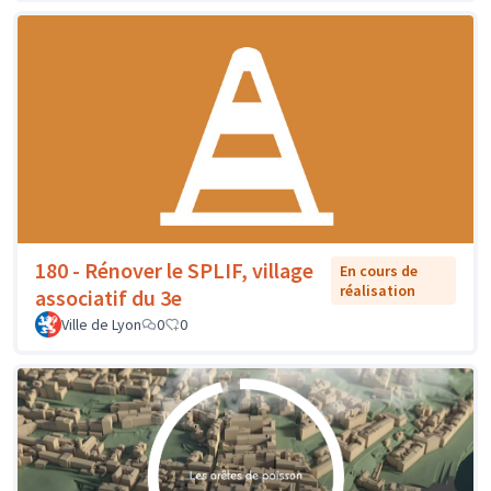
180 - Rénover le SPLIF, village
En cours de
réalisation
associatif du 3e
Ville de Lyon
0
0