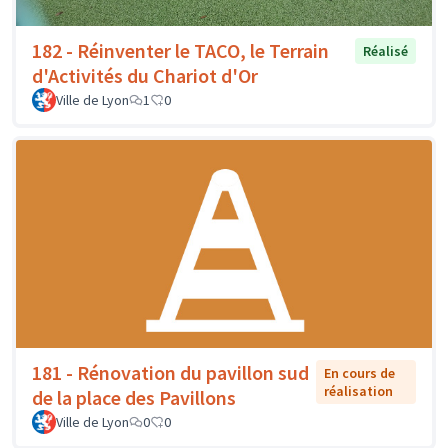
182 - Réinventer le TACO, le Terrain
Réalisé
d'Activités du Chariot d'Or
Ville de Lyon
1
0
181 - Rénovation du pavillon sud
En cours de
réalisation
de la place des Pavillons
Ville de Lyon
0
0