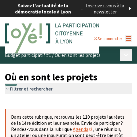
Suivez l'actualité de la
Inscrivez-vous à la
-
démocratie locale à Lyon
newsletter
Menu
Se connecter
Menu p
Budget participatif #1
/
Où en sont les projets
Où en sont les projets
Filtrer et rechercher
Passer la carte
Leaflet
|
©
OpenStreetMap
contributors
L'élément suivant est une carte qui présente les éléments 
+
Dans cette rubrique, retrouvez les 110 projets lauréats
−
de la 1ère édition et leur avancée. Envie de participer ?
Rendez-vous dans la rubrique
Agenda
, une réunion,
(S'ouvre dans un nouve
un atelier ou une inauguration sont peut-être bientôt