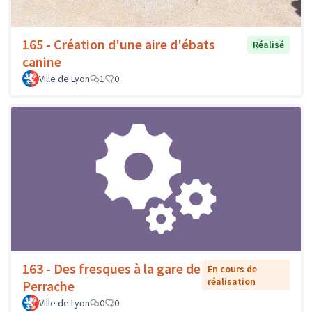
165 - Création d'une aire d'ébats
Réalisé
canine
Ville de Lyon
1
0
163 - Des fresques à la gare de
En cours de
réalisation
Perrache
Ville de Lyon
0
0