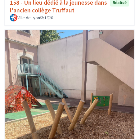
158 - Un lieu dédié à la jeunesse dans
Réalisé
l'ancien collège Truffaut
Ville de Lyon
1
0