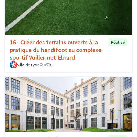
16 - Créer des terrains ouverts à la
Réalisé
pratique du handifoot au complexe
sportif Vuillermet-Ebrard
Ville de Lyon
0
0