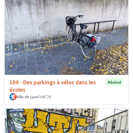
184 - Des parkings à vélos dans les
Réalisé
écoles
Ville de Lyon
0
0