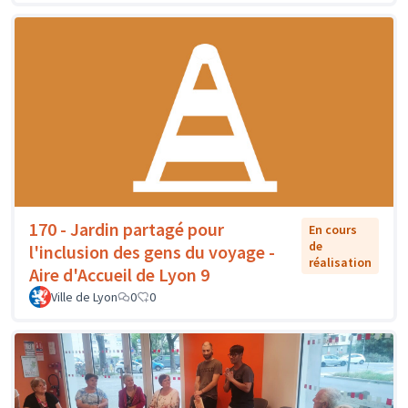
170 - Jardin partagé pour
En cours
de
l'inclusion des gens du voyage -
réalisation
Aire d'Accueil de Lyon 9
Ville de Lyon
0
0