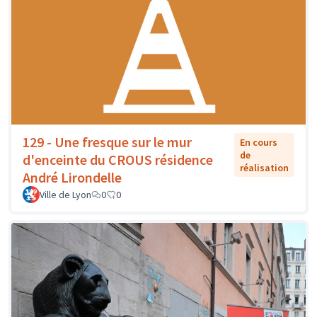
129 - Une fresque sur le mur
En cours
de
d'enceinte du CROUS résidence
réalisation
André Lirondelle
Ville de Lyon
0
0