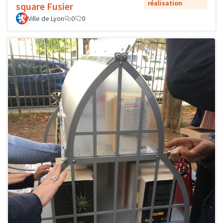
réalisation
square Fusier
Ville de Lyon
0
0