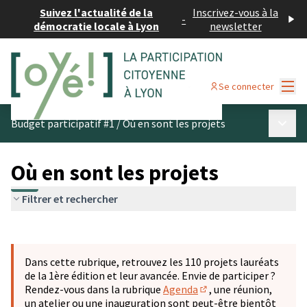
Suivez l'actualité de la
Inscrivez-vous à la
-
démocratie locale à Lyon
newsletter
Menu
Se connecter
Menu p
Budget participatif #1
/
Où en sont les projets
Où en sont les projets
Filtrer et rechercher
Passer la carte
Leaflet
|
©
OpenStreetMap
contributors
L'élément suivant est une carte qui présente les éléments 
+
Dans cette rubrique, retrouvez les 110 projets lauréats
−
de la 1ère édition et leur avancée. Envie de participer ?
Rendez-vous dans la rubrique
Agenda
, une réunion,
(S'ouvre dans un nouve
un atelier ou une inauguration sont peut-être bientôt