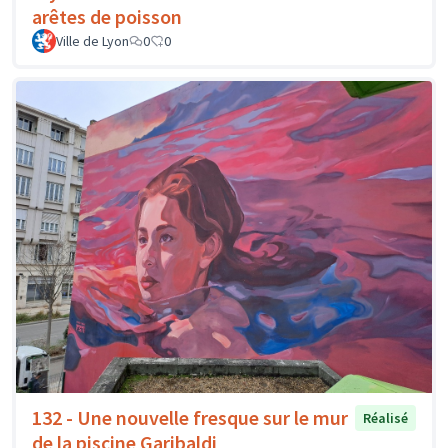
arêtes de poisson
Ville de Lyon
0
0
132 - Une nouvelle fresque sur le mur
Réalisé
de la piscine Garibaldi