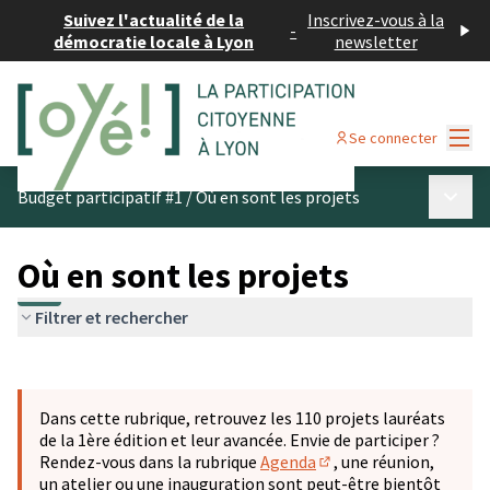
Suivez l'actualité de la
Inscrivez-vous à la
-
démocratie locale à Lyon
newsletter
Menu
Se connecter
Menu p
Budget participatif #1
/
Où en sont les projets
Où en sont les projets
Filtrer et rechercher
Passer la carte
Leaflet
|
©
OpenStreetMap
contributors
L'élément suivant est une carte qui présente les éléments 
+
Dans cette rubrique, retrouvez les 110 projets lauréats
−
de la 1ère édition et leur avancée. Envie de participer ?
Rendez-vous dans la rubrique
Agenda
, une réunion,
(S'ouvre dans un nouve
un atelier ou une inauguration sont peut-être bientôt