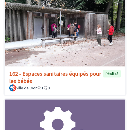
162 - Espaces sanitaires équipés pour
Réalisé
les bébés
Ville de Lyon
1
0