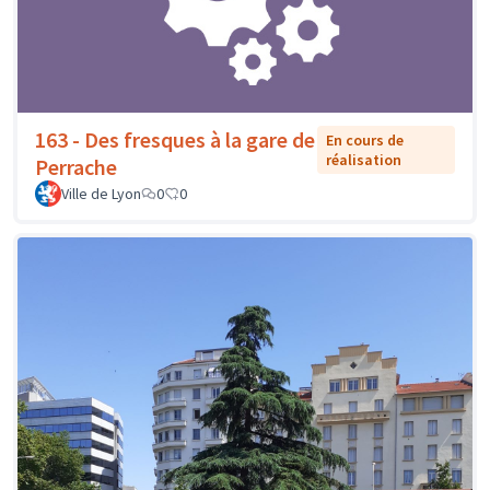
163 - Des fresques à la gare de
En cours de
réalisation
Perrache
Ville de Lyon
0
0