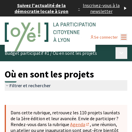
Suivez l'actualité de la
Inscrivez-vous à la
-
démocratie locale à Lyon
newsletter
Menu
Se connecter
Menu p
Budget participatif #1
/
Où en sont les projets
Où en sont les projets
Filtrer et rechercher
Passer la carte
Leaflet
|
©
OpenStreetMap
contributors
L'élément suivant est une carte qui présente les éléments 
+
Dans cette rubrique, retrouvez les 110 projets lauréats
−
de la 1ère édition et leur avancée. Envie de participer ?
Rendez-vous dans la rubrique
Agenda
, une réunion,
(S'ouvre dans un nouve
un atelier ou une inauguration sont peut-être bientôt