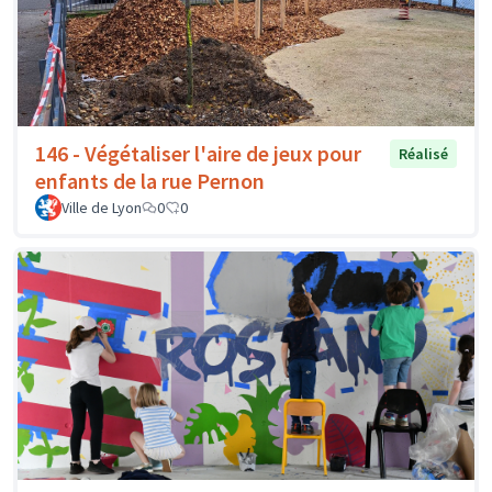
146 - Végétaliser l'aire de jeux pour
Réalisé
enfants de la rue Pernon
Ville de Lyon
0
0