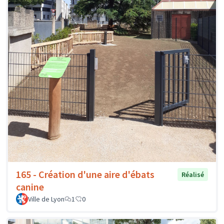
165 - Création d'une aire d'ébats
Réalisé
canine
Ville de Lyon
1
0