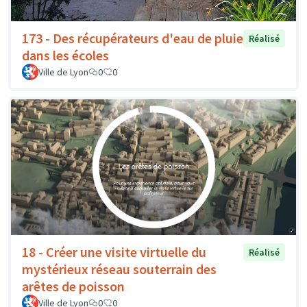
173 - Des récupérateurs d'eau de pluie
Réalisé
dans les écoles
Ville de Lyon
0
0
18 - Créer une visite virtuelle du
Réalisé
mystérieux réseau souterrain des
arêtes de poisson
Ville de Lyon
0
0