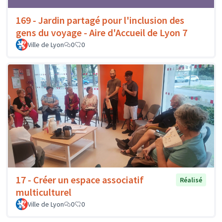
169 - Jardin partagé pour l'inclusion des
gens du voyage - Aire d'Accueil de Lyon 7
Ville de Lyon
0
0
17 - Créer un espace associatif
Réalisé
multiculturel
Ville de Lyon
0
0