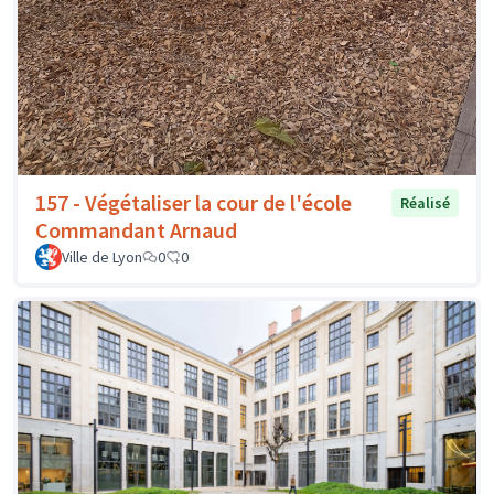
157 - Végétaliser la cour de l'école
Réalisé
Commandant Arnaud
Ville de Lyon
0
0