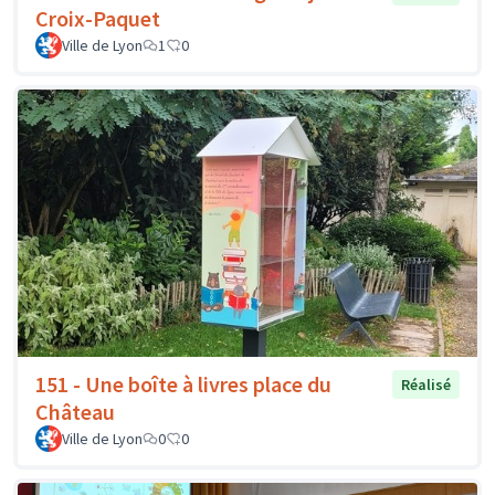
Croix-Paquet
Ville de Lyon
1
0
151 - Une boîte à livres place du
Réalisé
Château
Ville de Lyon
0
0