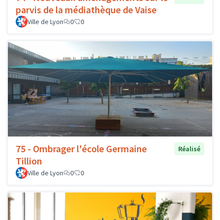
parvis de la médiathèque de Vaise
Ville de Lyon
0
0
75 - Ombrager l'école Germaine
Réalisé
Tillion
Ville de Lyon
0
0