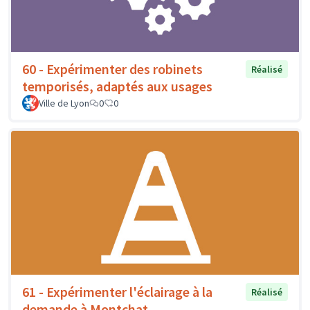
60 - Expérimenter des robinets
Réalisé
temporisés, adaptés aux usages
Ville de Lyon
0
0
61 - Expérimenter l'éclairage à la
Réalisé
demande à Montchat