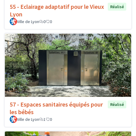
55 - Eclairage adaptatif pour le Vieux
Réalisé
Lyon
Ville de Lyon
0
0
57 - Espaces sanitaires équipés pour
Réalisé
les bébés
Ville de Lyon
1
0