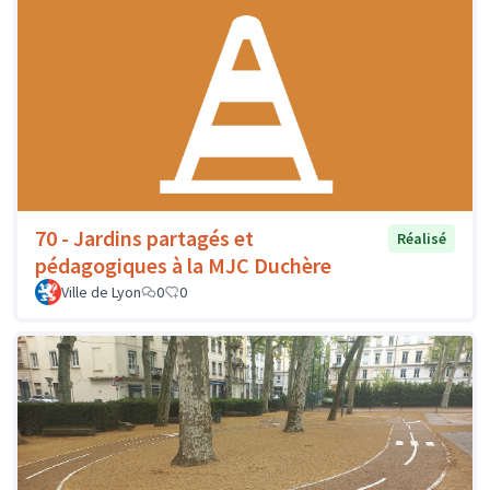
70 - Jardins partagés et
Réalisé
pédagogiques à la MJC Duchère
Ville de Lyon
0
0