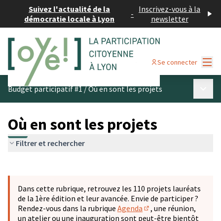
Suivez l'actualité de la
Inscrivez-vous à la
-
démocratie locale à Lyon
newsletter
Menu
Se connecter
Menu p
Budget participatif #1
/
Où en sont les projets
Où en sont les projets
Filtrer et rechercher
Passer la carte
Leaflet
|
©
OpenStreetMap
contributors
L'élément suivant est une carte qui présente les éléments 
+
Dans cette rubrique, retrouvez les 110 projets lauréats
−
de la 1ère édition et leur avancée. Envie de participer ?
Rendez-vous dans la rubrique
Agenda
, une réunion,
(S'ouvre dans un nouve
un atelier ou une inauguration sont peut-être bientôt