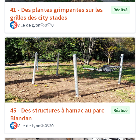
41 - Des plantes grimpantes sur les
Réalisé
grilles des city stades
Ville de Lyon
0
0
45 - Des structures à hamac au parc
Réalisé
Blandan
Ville de Lyon
0
0