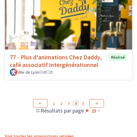
77 - Plus d'animations Chez Daddy,
Réalisé
café associatif intergénérationnel
Ville de Lyon
0
0
1
2
3
4
5
Résultats par page :
25
Voir toutes les propositions retirées