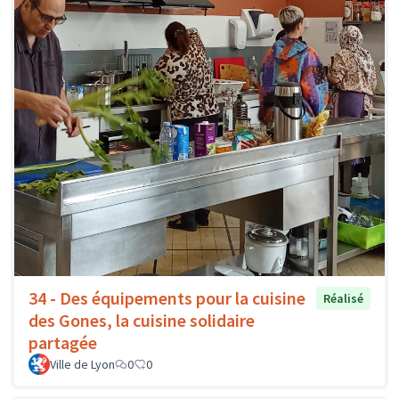
34 - Des équipements pour la cuisine
Réalisé
des Gones, la cuisine solidaire
partagée
Ville de Lyon
0
0