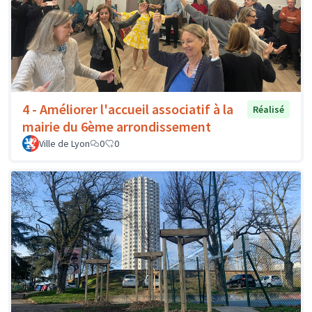
4 - Améliorer l'accueil associatif à la
Réalisé
mairie du 6ème arrondissement
Ville de Lyon
0
0