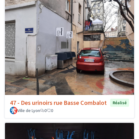
47 - Des urinoirs rue Basse Combalot
Réalisé
Ville de Lyon
0
0