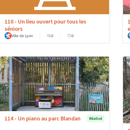
110 - Un lieu ouvert pour tous les
séniors
Ville de Lyon
0
0
114 - Un piano au parc Blandan
Réalisé