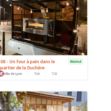
108 - Un four à pain dans le
Réalisé
quartier de la Duchère
Ville de Lyon
0
0