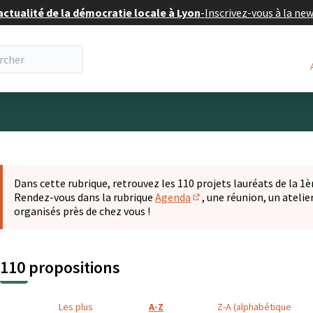
actualité de la démocratie locale à Lyon
-
Inscrivez-vous à la ne
eur
 la carte
t suivant est une carte qui présente les éléments de cette pa
Dans cette rubrique, retrouvez les 110 projets lauréats de la 1èr
Rendez-vous dans la rubrique
Agenda
, une réunion, un ateli
(S'ouvre dans un nouvel o
organisés près de chez vous !
110 propositions
Les plus
A-Z
Z-A (alphabétique