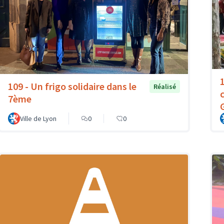
109 - Un frigo solidaire dans le
Réalisé
7ème
Ville de Lyon
0
0