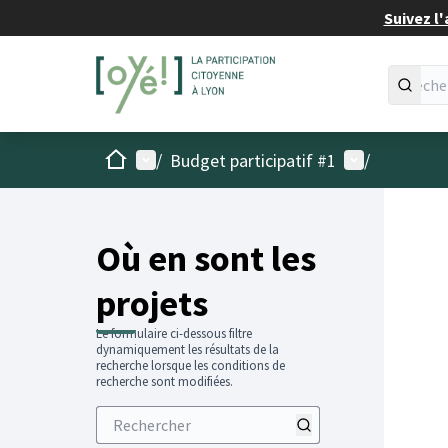
Suivez l'
Accueil
Menu principal
Menu utilisat
/
Budget participatif #1
/
Passer
L'élémen
+
−
Où en sont les
projets
Le formulaire ci-dessous filtre
dynamiquement les résultats de la
recherche lorsque les conditions de
recherche sont modifiées.