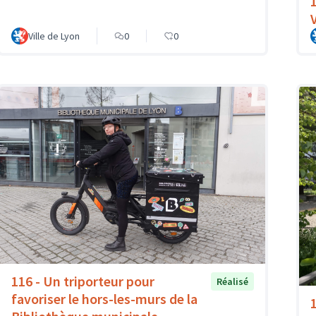
1
Ville de Lyon
0
0
116 - Un triporteur pour
Réalisé
favoriser le hors-les-murs de la