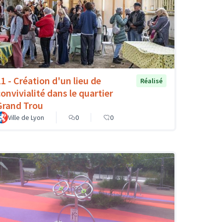
11 - Création d'un lieu de
Réalisé
convivialité dans le quartier
Grand Trou
Ville de Lyon
0
0