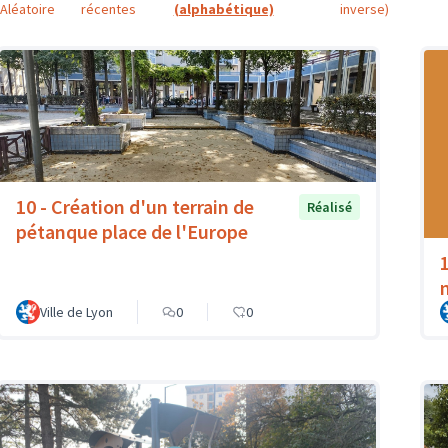
Aléatoire
récentes
(alphabétique)
inverse)
10 - Création d'un terrain de
Réalisé
pétanque place de l'Europe
Ville de Lyon
0
0