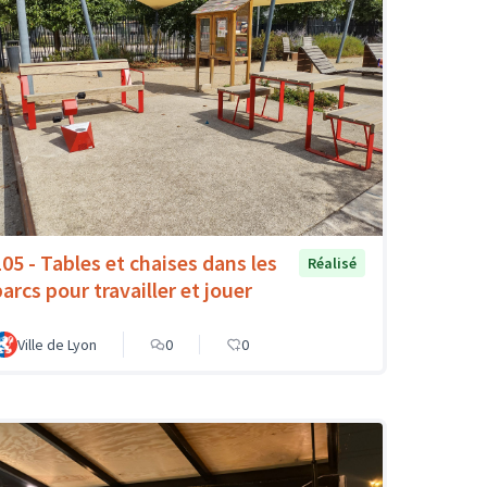
105 - Tables et chaises dans les
Réalisé
arcs pour travailler et jouer
Ville de Lyon
0
0