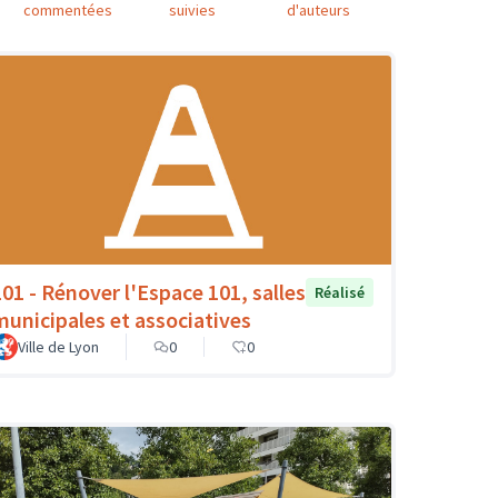
commentées
suivies
d'auteurs
101 - Rénover l'Espace 101, salles
Réalisé
municipales et associatives
Ville de Lyon
0
0