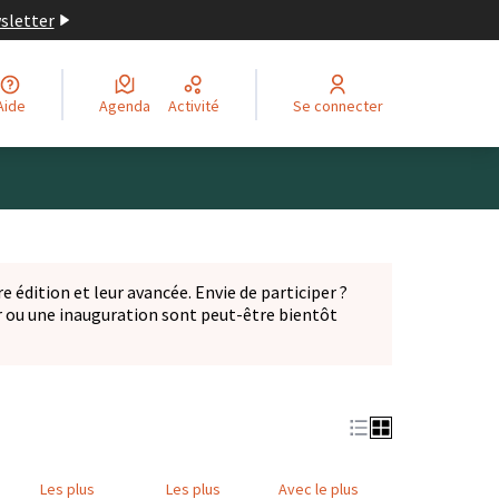
wsletter
Aide
Agenda
Activité
Se connecter
Leaflet
|
©
OpenStreetMap
contributors
ge comme des points de carte. L'élément peut être utilisé ave
e édition et leur avancée. Envie de participer ?
er ou une inauguration sont peut-être bientôt
nglet)
Les plus
Les plus
Avec le plus