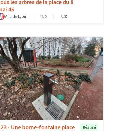
sous les arbres de la place du 8
mai 45
Ville de Lyon
0
0
123 - Une borne-fontaine place
Réalisé