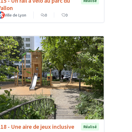
15 - Un rail à vélo au parc du
Réalisé
Vallon
Ville de Lyon
0
0
118 - Une aire de jeux inclusive
Réalisé