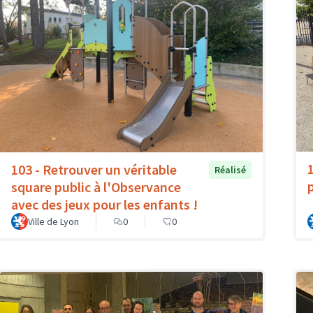
103 - Retrouver un véritable
Réalisé
p
square public à l'Observance
avec des jeux pour les enfants !
Ville de Lyon
0
0