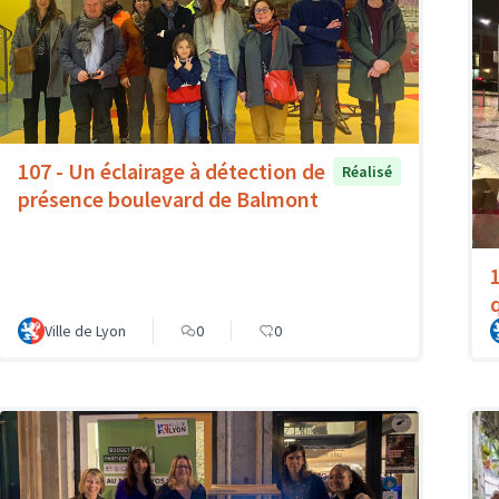
107 - Un éclairage à détection de
Réalisé
présence boulevard de Balmont
Ville de Lyon
0
0