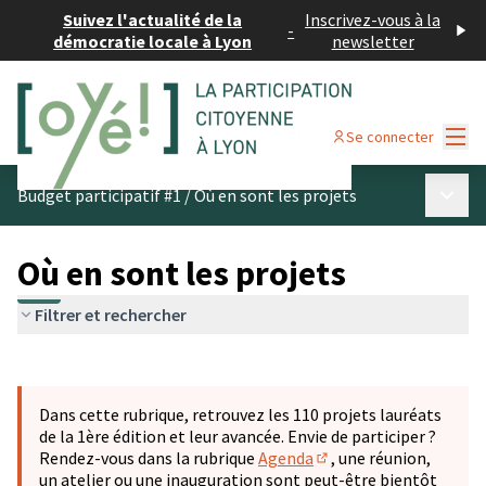
Suivez l'actualité de la
Inscrivez-vous à la
-
démocratie locale à Lyon
newsletter
Menu
Se connecter
Menu p
Budget participatif #1
/
Où en sont les projets
Où en sont les projets
Filtrer et rechercher
Passer la carte
Leaflet
|
©
OpenStreetMap
contributors
L'élément suivant est une carte qui présente les éléments 
+
Dans cette rubrique, retrouvez les 110 projets lauréats
−
de la 1ère édition et leur avancée. Envie de participer ?
Rendez-vous dans la rubrique
Agenda
, une réunion,
(S'ouvre dans un nouve
un atelier ou une inauguration sont peut-être bientôt