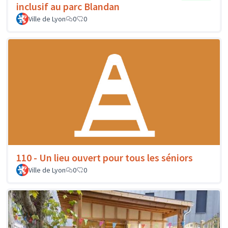
inclusif au parc Blandan
Ville de Lyon
0
0
110 - Un lieu ouvert pour tous les séniors
Ville de Lyon
0
0