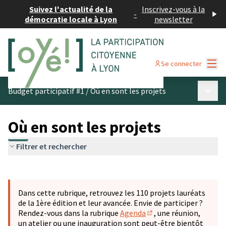
Suivez l'actualité de la
Inscrivez-vous à la
-
démocratie locale à Lyon
newsletter
Menu
Se connecter
Menu p
Budget participatif #1
/
Où en sont les projets
Où en sont les projets
Filtrer et rechercher
Passer la carte
Leaflet
|
©
OpenStreetMap
contributors
L'élément suivant est une carte qui présente les éléments 
+
Dans cette rubrique, retrouvez les 110 projets lauréats
−
de la 1ère édition et leur avancée. Envie de participer ?
Rendez-vous dans la rubrique
Agenda
, une réunion,
(S'ouvre dans un nouve
un atelier ou une inauguration sont peut-être bientôt