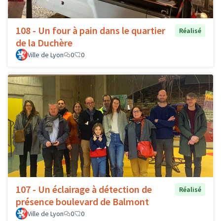
108 - Un four à pain dans le quartier
Réalisé
de la Duchère
Ville de Lyon
0
0
107 - Un éclairage à détection de
Réalisé
présence boulevard de Balmont
Ville de Lyon
0
0