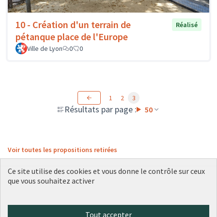
10 - Création d'un terrain de
Réalisé
pétanque place de l'Europe
Ville de Lyon
0
0
1
2
3
Résultats par page :
50
Voir toutes les propositions retirées
Ce site utilise des cookies et vous donne le contrôle sur ceux
que vous souhaitez activer
Conditions d'utilisation
Paramètres des cookies
Plateforme de participation citoyenne de la Ville de Lyon sur X
Plateforme de participation citoyenne de la Ville de Lyon sur Face
Plateforme de participation citoyenne de la Ville de Lyon sur 
Plateforme de participation citoyenne de la Ville de Lyo
Plateforme de participation citoyenne de la Ville d
Tout accepter