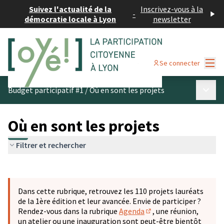
Suivez l'actualité de la
Inscrivez-vous à la
-
démocratie locale à Lyon
newsletter
Menu
Se connecter
Menu p
Budget participatif #1
/
Où en sont les projets
Où en sont les projets
Filtrer et rechercher
Passer la carte
Leaflet
|
©
OpenStreetMap
contributors
L'élément suivant est une carte qui présente les éléments 
+
Dans cette rubrique, retrouvez les 110 projets lauréats
−
de la 1ère édition et leur avancée. Envie de participer ?
Rendez-vous dans la rubrique
Agenda
, une réunion,
(S'ouvre dans un nouve
un atelier ou une inauguration sont peut-être bientôt