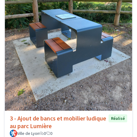
3 - Ajout de bancs et mobilier ludique
Réalisé
au parc Lumière
Ville de Lyon
0
0