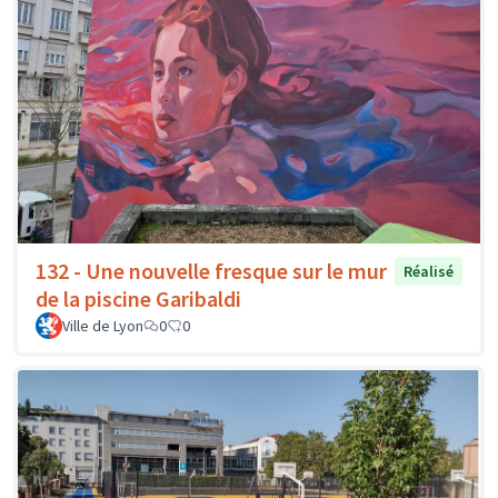
132 - Une nouvelle fresque sur le mur
Réalisé
de la piscine Garibaldi
Ville de Lyon
0
0