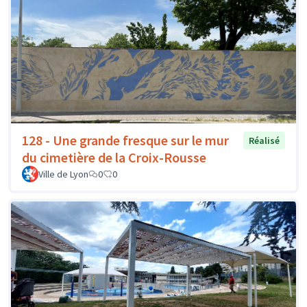
128 - Une grande fresque sur le mur
Réalisé
du cimetière de la Croix-Rousse
Ville de Lyon
0
0