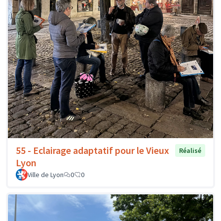
55 - Eclairage adaptatif pour le Vieux
Réalisé
Lyon
Ville de Lyon
0
0