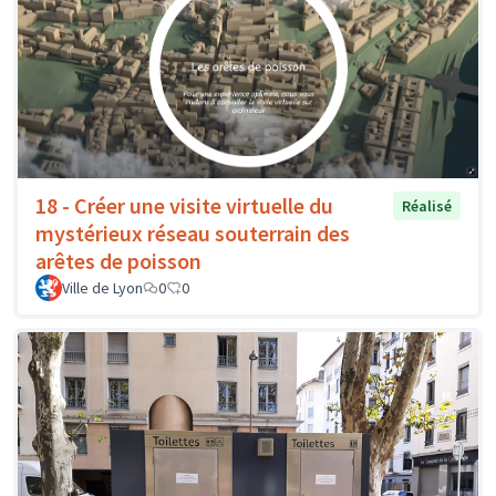
18 - Créer une visite virtuelle du
Réalisé
mystérieux réseau souterrain des
arêtes de poisson
Ville de Lyon
0
0