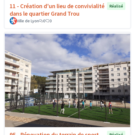
11 - Création d'un lieu de convivialité
Réalisé
dans le quartier Grand Trou
Ville de Lyon
0
0
95 - Rénovation du terrain de sport
Réalisé