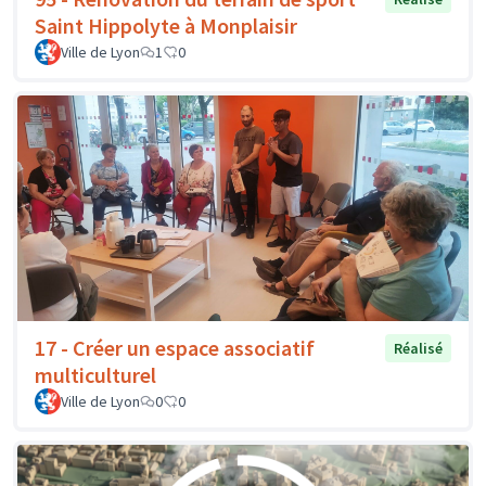
Saint Hippolyte à Monplaisir
Ville de Lyon
1
0
17 - Créer un espace associatif
Réalisé
multiculturel
Ville de Lyon
0
0