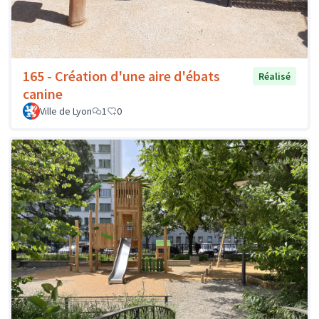
165 - Création d'une aire d'ébats
Réalisé
canine
Ville de Lyon
1
0