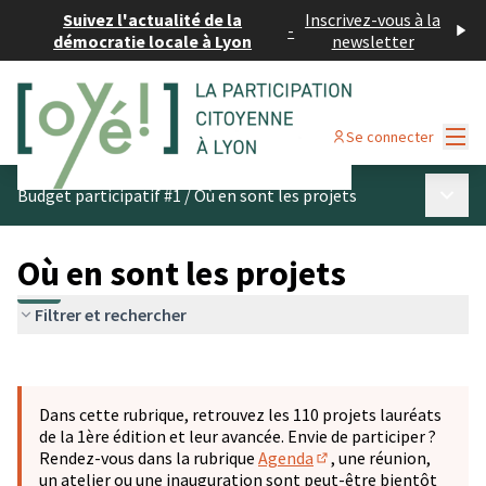
Suivez l'actualité de la
Inscrivez-vous à la
-
démocratie locale à Lyon
newsletter
Menu
Se connecter
Menu p
Budget participatif #1
/
Où en sont les projets
Où en sont les projets
Filtrer et rechercher
Passer la carte
Leaflet
|
©
OpenStreetMap
contributors
L'élément suivant est une carte qui présente les éléments 
+
Dans cette rubrique, retrouvez les 110 projets lauréats
−
de la 1ère édition et leur avancée. Envie de participer ?
Rendez-vous dans la rubrique
Agenda
, une réunion,
(S'ouvre dans un nouve
un atelier ou une inauguration sont peut-être bientôt