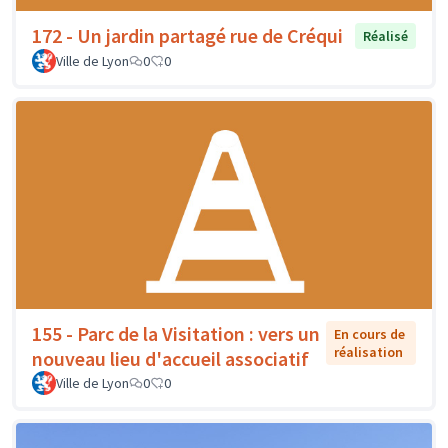
172 - Un jardin partagé rue de Créqui
Réalisé
Ville de Lyon
0
0
155 - Parc de la Visitation : vers un
En cours de
réalisation
nouveau lieu d'accueil associatif
Ville de Lyon
0
0