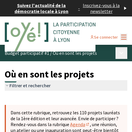
Suivez l'actualité de la
Inscrivez-vous à la
-
démocratie locale à Lyon
newsletter
Menu
Se connecter
Menu p
Budget participatif #1
/
Où en sont les projets
Où en sont les projets
Filtrer et rechercher
Passer la carte
Leaflet
|
©
OpenStreetMap
contributors
L'élément suivant est une carte qui présente les éléments 
+
Dans cette rubrique, retrouvez les 110 projets lauréats
−
de la 1ère édition et leur avancée. Envie de participer ?
Rendez-vous dans la rubrique
Agenda
, une réunion,
(S'ouvre dans un nouve
un atelier ou une inauguration sont peut-être bientôt