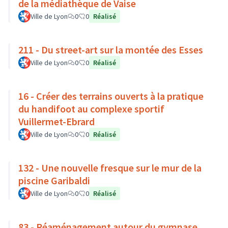
de la médiathèque de Vaise
Ville de Lyon
0
0
Réalisé
211 - Du street-art sur la montée des Esses
Ville de Lyon
0
0
Réalisé
16 - Créer des terrains ouverts à la pratique
du handifoot au complexe sportif
Vuillermet-Ebrard
Ville de Lyon
0
0
Réalisé
132 - Une nouvelle fresque sur le mur de la
piscine Garibaldi
Ville de Lyon
0
0
Réalisé
83 - Réaménagement autour du gymnase