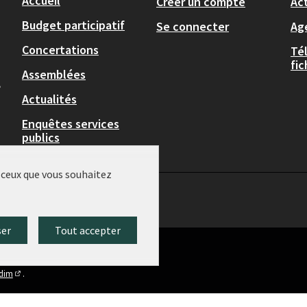
Accueil
Créer un compte
Act
Budget participatif
Se connecter
Ag
Concertations
Té
fi
Assemblées
,
Actualités
Enquêtes services
publics
r ceux que vous souhaitez
ser
Tout accepter
idim
.
(Lien externe)