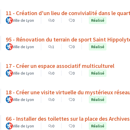
11 - Création d'un lieu de convivialité dans le quar
Ville de Lyon
0
0
Réalisé
95 - Rénovation du terrain de sport Saint Hippolyt
Ville de Lyon
1
0
Réalisé
17 - Créer un espace associatif multiculturel
Ville de Lyon
0
0
Réalisé
18 - Créer une visite virtuelle du mystérieux résea
Ville de Lyon
0
0
Réalisé
66 - Installer des toilettes sur la place des Archives
Ville de Lyon
0
0
Réalisé