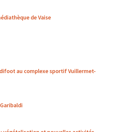
médiathèque de Vaise
ndifoot au complexe sportif Vuillermet-
 Garibaldi
égétalisation et nouvelles activités