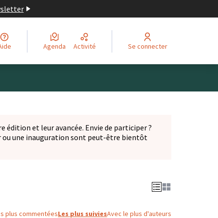
wsletter
Aide
Agenda
Activité
Se connecter
Leaflet
|
©
OpenStreetMap
contributors
ge comme des points de carte. L'élément peut être utilisé ave
e édition et leur avancée. Envie de participer ?
er ou une inauguration sont peut-être bientôt
nglet)
es plus commentées
Les plus suivies
Avec le plus d'auteurs