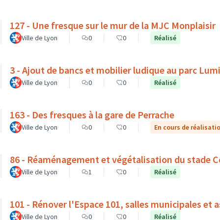
127 - Une fresque sur le mur de la MJC Monplaisir
Ville de Lyon
0
0
Réalisé
3 - Ajout de bancs et mobilier ludique au parc Lum
Ville de Lyon
0
0
Réalisé
163 - Des fresques à la gare de Perrache
Ville de Lyon
0
0
En cours de réalisati
86 - Réaménagement et végétalisation du stade C
Ville de Lyon
1
0
Réalisé
101 - Rénover l'Espace 101, salles municipales et 
Ville de Lyon
0
0
Réalisé