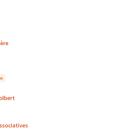
ière
on
olbert
associatives