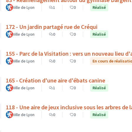
Ville de Lyon
1
0
Réalisé
172 - Un jardin partagé rue de Créqui
Ville de Lyon
0
0
Réalisé
155 - Parc de la Visitation : vers un nouveau lieu d'
Ville de Lyon
0
0
En cours de réalisati
165 - Création d'une aire d'ébats canine
Ville de Lyon
1
0
Réalisé
118 - Une aire de jeux inclusive sous les arbres de 
Ville de Lyon
0
0
Réalisé