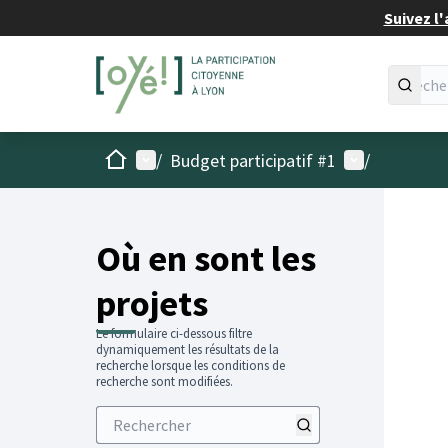
Suivez l'
Accueil
Menu principal
Menu utilisat
/
Budget participatif #1
/
Passer
L'élémen
+
−
Où en sont les
projets
Le formulaire ci-dessous filtre
dynamiquement les résultats de la
recherche lorsque les conditions de
recherche sont modifiées.