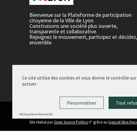
Bienvenue sur la Plateforme de participation
citoyenne de la Ville de Lyon.
Construisons une société plus ouverte,
transparente et collaborative.
Rejoignez le mouvement, participez et décidez
ensemble.
Ce site utilise des cookies et vous donne le contrôle su
activer
Conditions d'utilisation
Paramètres des cookies
Personnaliser
Tout refu
Politique de confidentialité
(Lien externe)
Site réalisé par
Open Source Politics
grâce au
logiciel libre Dec
(Lien externe)
Panneau de gestion des cookies