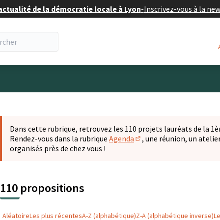
actualité de la démocratie locale à Lyon
-
Inscrivez-vous à la ne
eur
 la carte
t suivant est une carte qui présente les éléments de cette pa
Dans cette rubrique, retrouvez les 110 projets lauréats de la 1èr
Rendez-vous dans la rubrique
Agenda
, une réunion, un ateli
(S'ouvre dans un nouvel o
organisés près de chez vous !
110 propositions
Aléatoire
Les plus récentes
A-Z (alphabétique)
Z-A (alphabétique inverse)
L