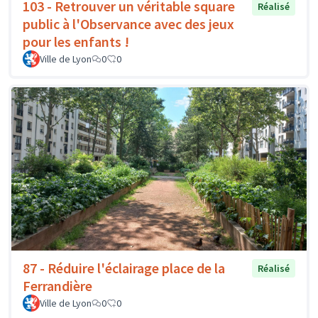
103 - Retrouver un véritable square
Réalisé
public à l'Observance avec des jeux
pour les enfants !
Ville de Lyon
0
0
87 - Réduire l'éclairage place de la
Réalisé
Ferrandière
Ville de Lyon
0
0