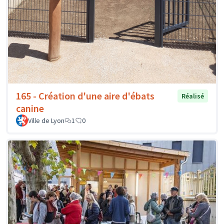
165 - Création d'une aire d'ébats
Réalisé
canine
Ville de Lyon
1
0