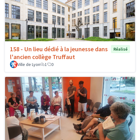
158 - Un lieu dédié à la jeunesse dans
Réalisé
l'ancien collège Truffaut
Ville de Lyon
1
0