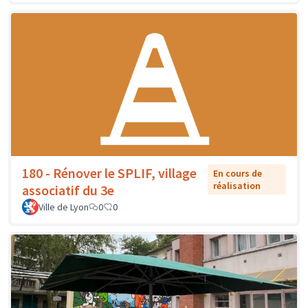
180 - Rénover le SPLIF, village
En cours de
réalisation
associatif du 3e
Ville de Lyon
0
0