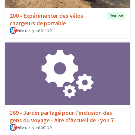
200 - Expérimenter des vélos
Réalisé
chargeurs de portable
Ville de Lyon
1
0
169 - Jardin partagé pour l'inclusion des
gens du voyage - Aire d'Accueil de Lyon 7
Ville de Lyon
0
0