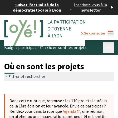
Suivez l'actualité de la
Inscrivez-vous à la
-
démocratie locale à Lyon
newsletter
Menu
Se connecter
Menu p
Budget participatif #1
/
Où en sont les projets
Où en sont les projets
Filtrer et rechercher
Passer la carte
Leaflet
|
©
OpenStreetMap
contributors
L'élément suivant est une carte qui présente les éléments 
+
Dans cette rubrique, retrouvez les 110 projets lauréats
−
de la 1ère édition et leur avancée. Envie de participer ?
Rendez-vous dans la rubrique
Agenda
, une réunion,
(S'ouvre dans un nouve
un atelier ou une inauguration sont peut-être bientôt