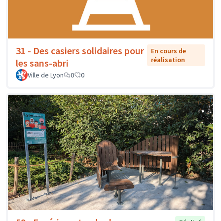
31 - Des casiers solidaires pour
En cours de
réalisation
les sans-abri
Ville de Lyon
0
0