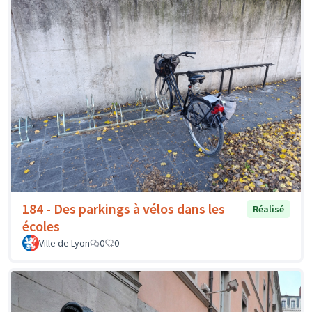
184 - Des parkings à vélos dans les
Réalisé
écoles
Ville de Lyon
0
0