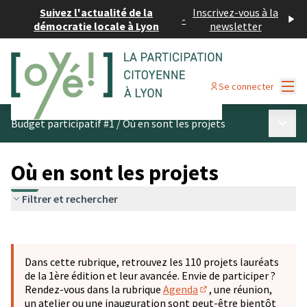
Suivez l'actualité de la
Inscrivez-vous à la
-
démocratie locale à Lyon
newsletter
Menu
Se connecter
Menu p
Budget participatif #1
/
Où en sont les projets
Où en sont les projets
Filtrer et rechercher
Passer la carte
Leaflet
|
©
OpenStreetMap
contributors
L'élément suivant est une carte qui présente les éléments 
+
Dans cette rubrique, retrouvez les 110 projets lauréats
−
de la 1ère édition et leur avancée. Envie de participer ?
Rendez-vous dans la rubrique
Agenda
, une réunion,
(S'ouvre dans un nouve
un atelier ou une inauguration sont peut-être bientôt