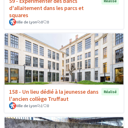
59 - Expérimenter des bancs
Réalisé
d'allaitement dans les parcs et
squares
Ville de Lyon
0
0
158 - Un lieu dédié à la jeunesse dans
Réalisé
l'ancien collège Truffaut
Ville de Lyon
1
0