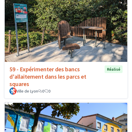
59 - Expérimenter des bancs
Réalisé
d'allaitement dans les parcs et
squares
Ville de Lyon
0
0