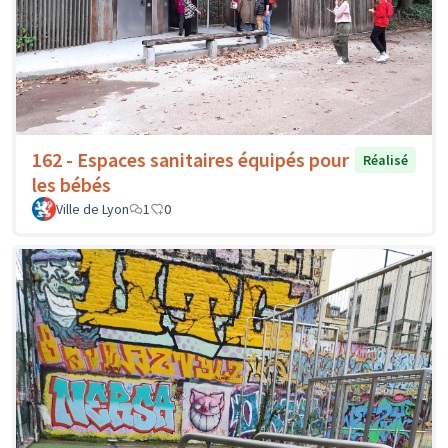
162 - Espaces sanitaires équipés pour
Réalisé
les bébés
Ville de Lyon
1
0