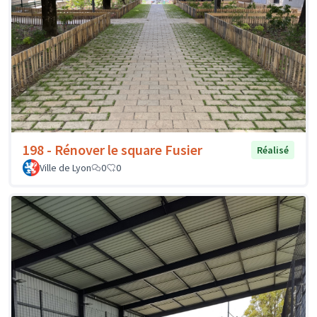
198 - Rénover le square Fusier
Réalisé
Ville de Lyon
0
0