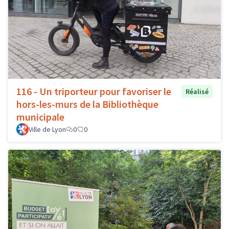
116 - Un triporteur pour favoriser le
Réalisé
hors-les-murs de la Bibliothèque
municipale
Ville de Lyon
0
0