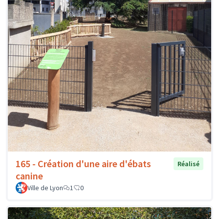
165 - Création d'une aire d'ébats
Réalisé
canine
Ville de Lyon
1
0