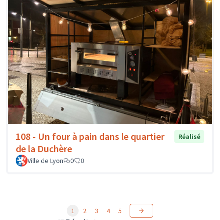
108 - Un four à pain dans le quartier
Réalisé
de la Duchère
Ville de Lyon
0
0
1
2
3
4
5