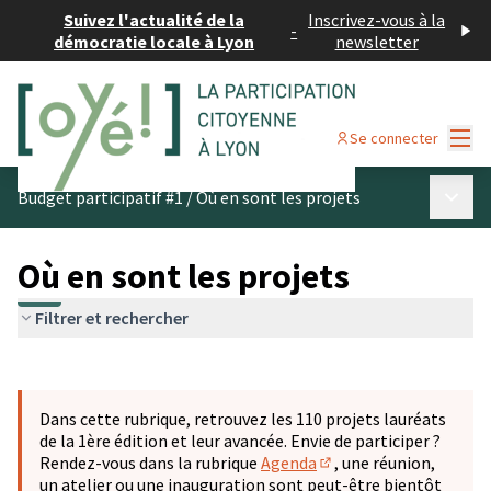
Suivez l'actualité de la
Inscrivez-vous à la
-
démocratie locale à Lyon
newsletter
Menu
Se connecter
Menu p
Budget participatif #1
/
Où en sont les projets
Où en sont les projets
Filtrer et rechercher
Passer la carte
Leaflet
|
©
OpenStreetMap
contributors
L'élément suivant est une carte qui présente les éléments 
+
Dans cette rubrique, retrouvez les 110 projets lauréats
−
de la 1ère édition et leur avancée. Envie de participer ?
Rendez-vous dans la rubrique
Agenda
, une réunion,
(S'ouvre dans un nouve
un atelier ou une inauguration sont peut-être bientôt