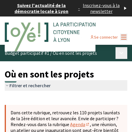
Suivez l'actualité de la
Inscrivez-vous à la
-
démocratie locale à Lyon
newsletter
Menu
Se connecter
Menu p
Budget participatif #1
/
Où en sont les projets
Où en sont les projets
Filtrer et rechercher
Passer la carte
Leaflet
|
©
OpenStreetMap
contributors
L'élément suivant est une carte qui présente les éléments 
+
Dans cette rubrique, retrouvez les 110 projets lauréats
−
de la 1ère édition et leur avancée. Envie de participer ?
Rendez-vous dans la rubrique
Agenda
, une réunion,
(S'ouvre dans un nouve
un atelier ou une inauguration sont peut-être bientôt