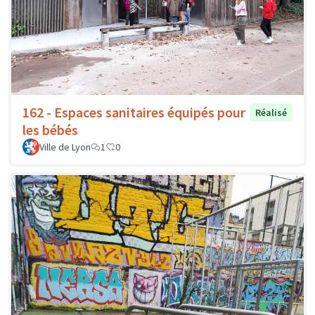
162 - Espaces sanitaires équipés pour
Réalisé
les bébés
Ville de Lyon
1
0