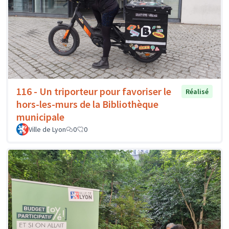
116 - Un triporteur pour favoriser le
Réalisé
hors-les-murs de la Bibliothèque
municipale
Ville de Lyon
0
0