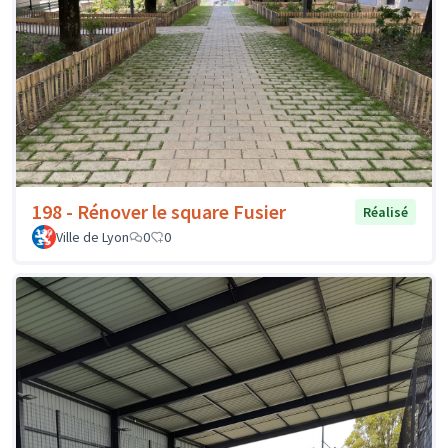
198 - Rénover le square Fusier
Réalisé
Ville de Lyon
0
0