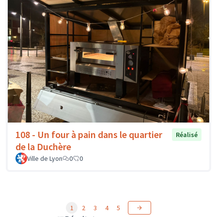
108 - Un four à pain dans le quartier
Réalisé
de la Duchère
Ville de Lyon
0
0
1
2
3
4
5