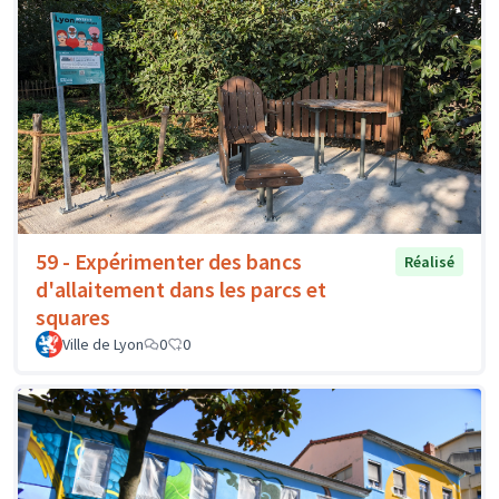
59 - Expérimenter des bancs
Réalisé
d'allaitement dans les parcs et
squares
Ville de Lyon
0
0