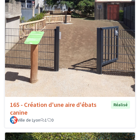
165 - Création d'une aire d'ébats
Réalisé
canine
Ville de Lyon
1
0