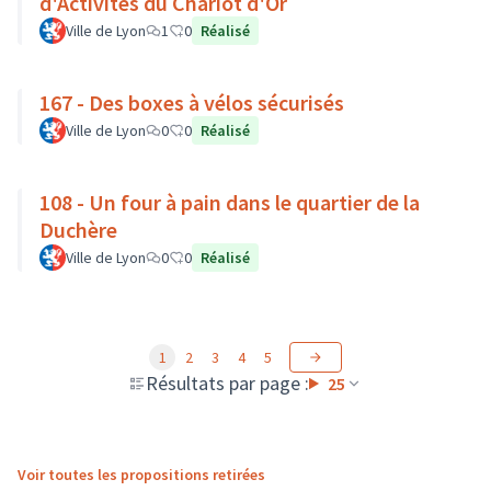
d'Activités du Chariot d'Or
Ville de Lyon
1
0
Réalisé
167 - Des boxes à vélos sécurisés
Ville de Lyon
0
0
Réalisé
108 - Un four à pain dans le quartier de la
Duchère
Ville de Lyon
0
0
Réalisé
1
2
3
4
5
Résultats par page :
25
Voir toutes les propositions retirées