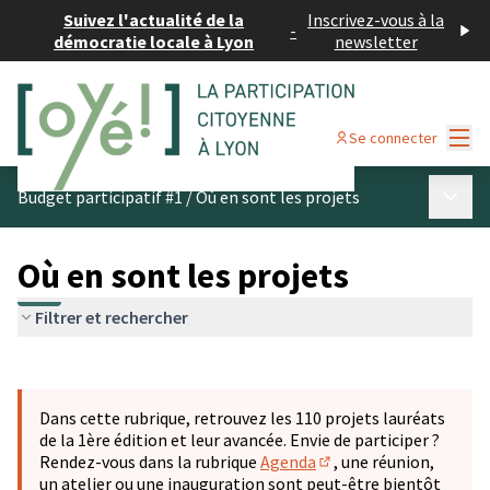
Suivez l'actualité de la
Inscrivez-vous à la
-
démocratie locale à Lyon
newsletter
Menu
Se connecter
Menu p
Budget participatif #1
/
Où en sont les projets
Où en sont les projets
Filtrer et rechercher
Passer la carte
Leaflet
|
©
OpenStreetMap
contributors
L'élément suivant est une carte qui présente les éléments 
+
Dans cette rubrique, retrouvez les 110 projets lauréats
−
de la 1ère édition et leur avancée. Envie de participer ?
Rendez-vous dans la rubrique
Agenda
, une réunion,
(S'ouvre dans un nouve
un atelier ou une inauguration sont peut-être bientôt