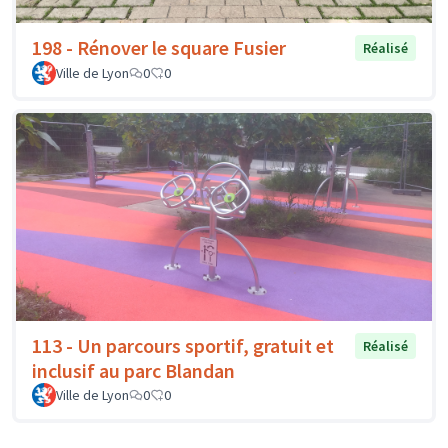
198 - Rénover le square Fusier
Réalisé
Ville de Lyon
0
0
113 - Un parcours sportif, gratuit et
Réalisé
inclusif au parc Blandan
Ville de Lyon
0
0