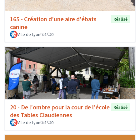
165 - Création d'une aire d'ébats
Réalisé
canine
Ville de Lyon
1
0
20 - De l'ombre pour la cour de l'école
Réalisé
des Tables Claudiennes
Ville de Lyon
1
0