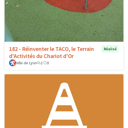
182 - Réinventer le TACO, le Terrain
Réalisé
d'Activités du Chariot d'Or
Ville de Lyon
1
0