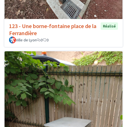
123 - Une borne-fontaine place de la
Réalisé
Ferrandière
Ville de Lyon
0
0