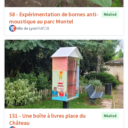
58 - Expérimentation de bornes anti-
Réalisé
moustique au parc Montel
Ville de Lyon
0
0
151 - Une boîte à livres place du
Réalisé
Château