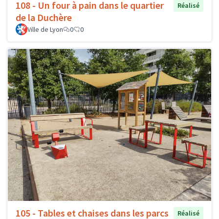
108 - Un four à pain dans le quartier
Réalisé
de la Duchère
Ville de Lyon
0
0
105 - Tables et chaises dans les parcs
Réalisé