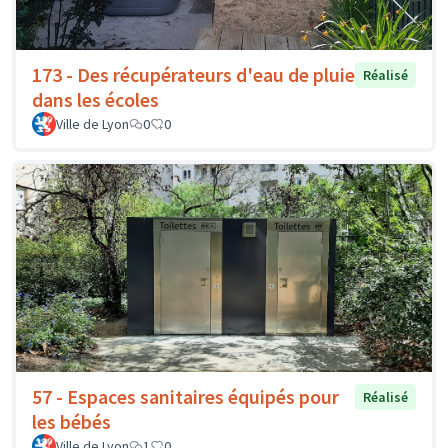
173 - Des récupérateurs d'eau de pluie
Réalisé
dans les écoles
Ville de Lyon
0
0
57 - Espaces sanitaires équipés pour
Réalisé
les bébés
Ville de Lyon
1
0