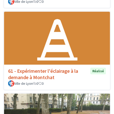
Ville de Lyon
0
0
61 - Expérimenter l'éclairage à la
Réalisé
demande à Montchat
Ville de Lyon
0
0