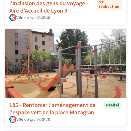
de
l'inclusion des gens du voyage -
réalisation
Aire d'Accueil de Lyon 9
Ville de Lyon
0
0
185 - Renforcer l'aménagement de
Réalisé
l'espace vert de la place Mazagran
Ville de Lyon
0
0