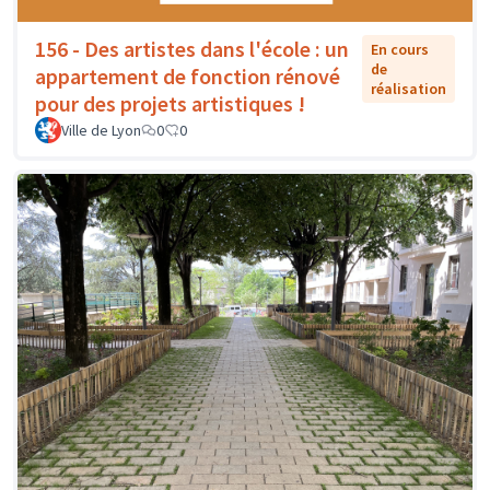
156 - Des artistes dans l'école : un
En cours
de
appartement de fonction rénové
réalisation
pour des projets artistiques !
Ville de Lyon
0
0