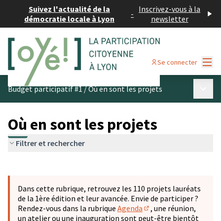
Suivez l'actualité de la
Inscrivez-vous à la
-
démocratie locale à Lyon
newsletter
Menu
Se connecter
Menu p
Budget participatif #1
/
Où en sont les projets
Où en sont les projets
Filtrer et rechercher
Passer la carte
Leaflet
|
©
OpenStreetMap
contributors
L'élément suivant est une carte qui présente les éléments 
+
Dans cette rubrique, retrouvez les 110 projets lauréats
−
de la 1ère édition et leur avancée. Envie de participer ?
Rendez-vous dans la rubrique
Agenda
, une réunion,
(S'ouvre dans un nouve
un atelier ou une inauguration sont peut-être bientôt