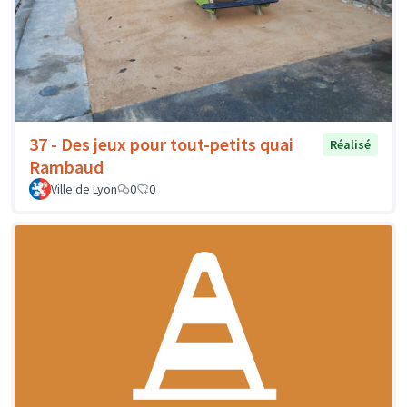
37 - Des jeux pour tout-petits quai
Réalisé
Rambaud
Ville de Lyon
0
0