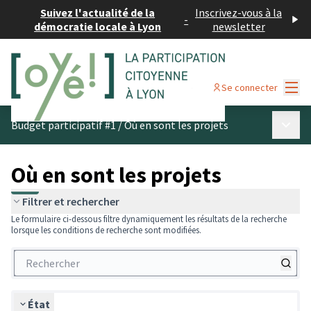
Suivez l'actualité de la
Inscrivez-vous à la
-
démocratie locale à Lyon
newsletter
Menu
Se connecter
Menu p
Budget participatif #1
/
Où en sont les projets
Où en sont les projets
Filtrer et rechercher
Le formulaire ci-dessous filtre dynamiquement les résultats de la recherche
lorsque les conditions de recherche sont modifiées.
État