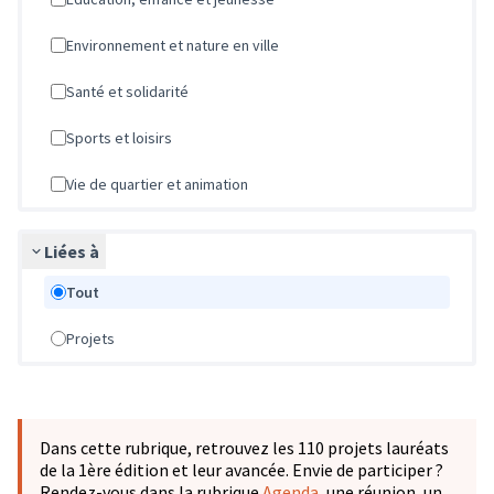
Environnement et nature en ville
Santé et solidarité
Sports et loisirs
Vie de quartier et animation
Liées à
Tout
Projets
Passer la carte
L'élément suivant est une carte qui présente les éléments 
Dans cette rubrique, retrouvez les 110 projets lauréats
de la 1ère édition et leur avancée. Envie de participer ?
Rendez-vous dans la rubrique
Agenda
, une réunion, un