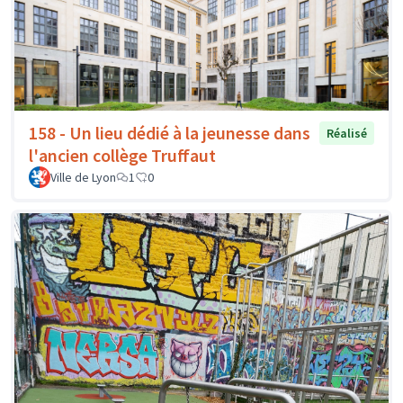
158 - Un lieu dédié à la jeunesse dans
Réalisé
l'ancien collège Truffaut
Ville de Lyon
1
0