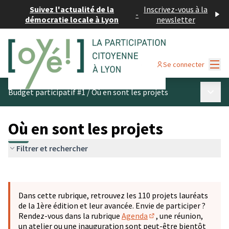
Suivez l'actualité de la
Inscrivez-vous à la
-
démocratie locale à Lyon
newsletter
Menu
Se connecter
Menu p
Budget participatif #1
/
Où en sont les projets
Où en sont les projets
Filtrer et rechercher
Passer la carte
Leaflet
|
©
OpenStreetMap
contributors
L'élément suivant est une carte qui présente les éléments 
+
Dans cette rubrique, retrouvez les 110 projets lauréats
−
de la 1ère édition et leur avancée. Envie de participer ?
Rendez-vous dans la rubrique
Agenda
, une réunion,
(S'ouvre dans un nouve
un atelier ou une inauguration sont peut-être bientôt