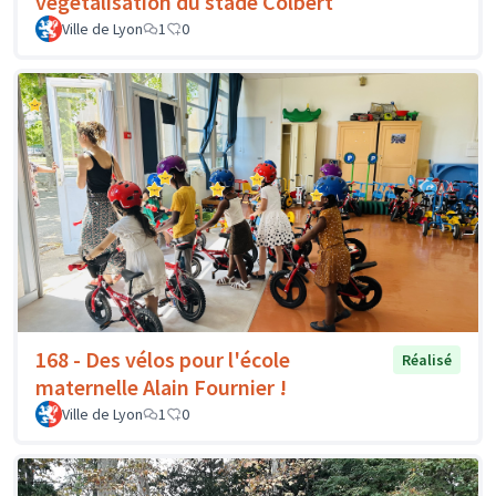
végétalisation du stade Colbert
Ville de Lyon
1
0
168 - Des vélos pour l'école
Réalisé
maternelle Alain Fournier !
Ville de Lyon
1
0