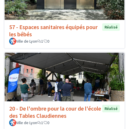
57 - Espaces sanitaires équipés pour
Réalisé
les bébés
Ville de Lyon
1
0
20 - De l'ombre pour la cour de l'école
Réalisé
des Tables Claudiennes
Ville de Lyon
1
0