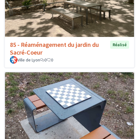
85 - Réaménagement du jardin du
Réalisé
Sacré-Coeur
Ville de Lyon
0
0