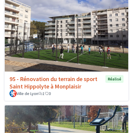
95 - Rénovation du terrain de sport
Réalisé
Saint Hippolyte à Monplaisir
Ville de Lyon
1
0