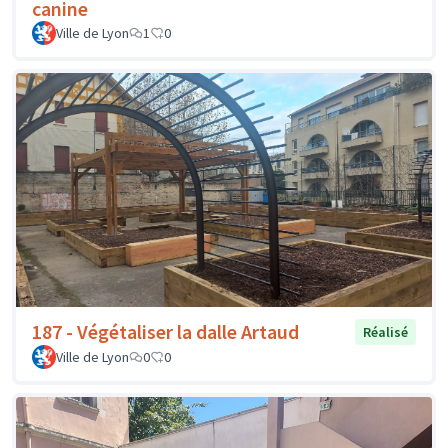
canine
Ville de Lyon
1
0
187 - Végétaliser la dalle Artaud
Réalisé
Ville de Lyon
0
0