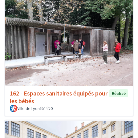
162 - Espaces sanitaires équipés pour
Réalisé
les bébés
Ville de Lyon
1
0