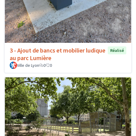
3 - Ajout de bancs et mobilier ludique
Réalisé
au parc Lumière
Ville de Lyon
0
0