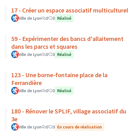
17 - Créer un espace associatif multiculturel
Ville de Lyon
0
0
Réalisé
59 - Expérimenter des bancs d'allaitement
dans les parcs et squares
Ville de Lyon
0
0
Réalisé
123 - Une borne-fontaine place de la
Ferrandière
Ville de Lyon
0
0
Réalisé
180 - Rénover le SPLIF, village associatif du
3e
Ville de Lyon
0
0
En cours de réalisation