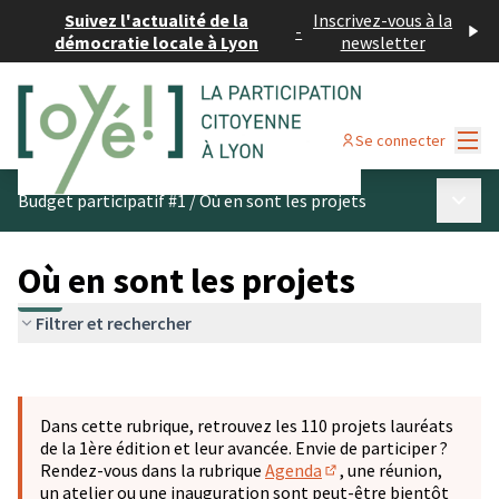
Suivez l'actualité de la
Inscrivez-vous à la
-
démocratie locale à Lyon
newsletter
Menu
Se connecter
Menu p
Budget participatif #1
/
Où en sont les projets
Où en sont les projets
Filtrer et rechercher
Passer la carte
Leaflet
|
©
OpenStreetMap
contributors
L'élément suivant est une carte qui présente les éléments 
+
Dans cette rubrique, retrouvez les 110 projets lauréats
−
de la 1ère édition et leur avancée. Envie de participer ?
Rendez-vous dans la rubrique
Agenda
, une réunion,
(S'ouvre dans un nouve
un atelier ou une inauguration sont peut-être bientôt