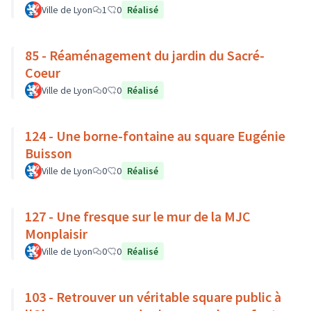
Ville de Lyon
1
0
Réalisé
85 - Réaménagement du jardin du Sacré-
Coeur
Ville de Lyon
0
0
Réalisé
124 - Une borne-fontaine au square Eugénie
Buisson
Ville de Lyon
0
0
Réalisé
127 - Une fresque sur le mur de la MJC
Monplaisir
Ville de Lyon
0
0
Réalisé
103 - Retrouver un véritable square public à