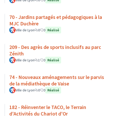
Ville de Lyon
0
0
Réalisé
70 - Jardins partagés et pédagogiques à la
MJC Duchère
Ville de Lyon
0
0
Réalisé
209 - Des agrès de sports inclusifs au parc
Zénith
Ville de Lyon
1
0
Réalisé
74 - Nouveaux aménagements sur le parvis
de la médiathèque de Vaise
Ville de Lyon
0
0
Réalisé
182 - Réinventer le TACO, le Terrain
d'Activités du Chariot d'Or