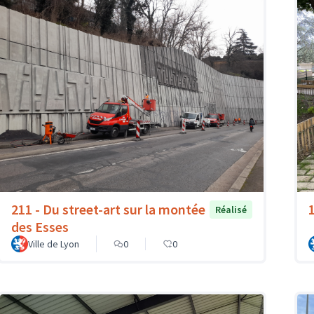
211 - Du street-art sur la montée
Réalisé
des Esses
Ville de Lyon
0
0