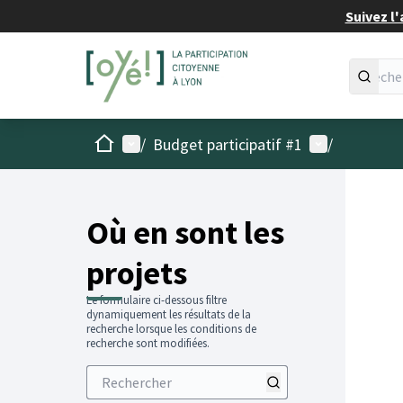
Suivez l'
Accueil
Menu principal
Menu utilisat
/
Budget participatif #1
/
Passer
L'élémen
+
−
Où en sont les
projets
Le formulaire ci-dessous filtre
dynamiquement les résultats de la
recherche lorsque les conditions de
recherche sont modifiées.