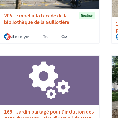
205 - Embellir la façade de la
Réalisé
bibliothèque de la Guillotière
p
Ville de Lyon
0
0
169 - Jardin partagé pour l'inclusion des