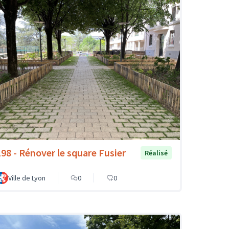
198 - Rénover le square Fusier
Réalisé
Ville de Lyon
0
0