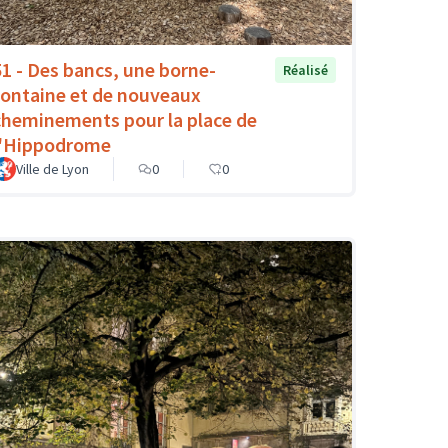
51 - Des bancs, une borne-
Réalisé
fontaine et de nouveaux
cheminements pour la place de
l'Hippodrome
Ville de Lyon
0
0