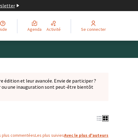
wsletter
Aide
Agenda
Activité
Se connecter
Leaflet
|
©
OpenStreetMap
contributors
ge comme des points de carte. L'élément peut être utilisé ave
e édition et leur avancée. Envie de participer ?
er ou une inauguration sont peut-être bientôt
nglet)
s plus commentées
Les plus suivies
Avec le plus d'auteurs