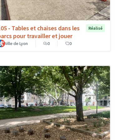
105 - Tables et chaises dans les
Réalisé
arcs pour travailler et jouer
Ville de Lyon
0
0