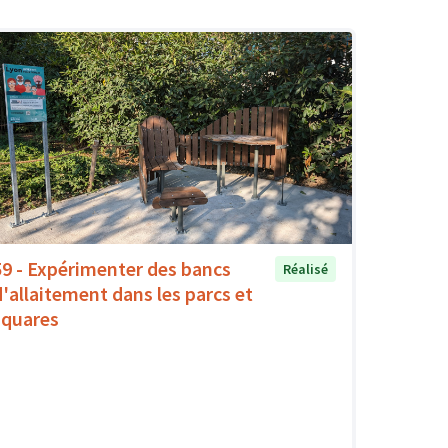
59 - Expérimenter des bancs
Réalisé
d'allaitement dans les parcs et
squares