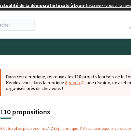
actualité de la démocratie locale à Lyon
-
Inscrivez-vous à la ne
eur
 la carte
t suivant est une carte qui présente les éléments de cette pa
Dans cette rubrique, retrouvez les 110 projets lauréats de la 1èr
Rendez-vous dans la rubrique
Agenda
, une réunion, un ateli
(S'ouvre dans un nouvel o
organisés près de chez vous !
110 propositions
Aléatoire
Les plus récentes
A-Z (alphabétique)
Z-A (alphabétique inverse)
Le