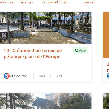
Aléatoire
récentes
(alphabétique)
inverse)
10 - Création d'un terrain de
Réalisé
pétanque place de l'Europe
Ville de Lyon
0
0