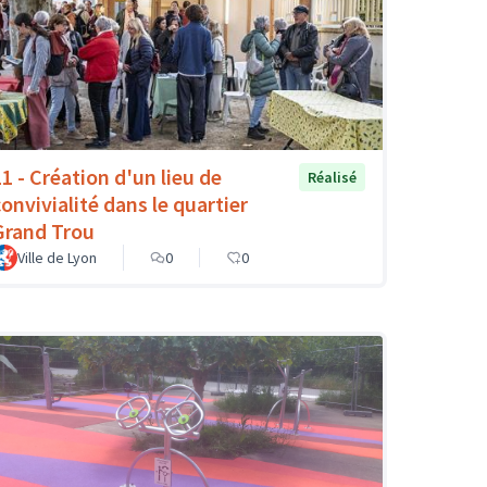
11 - Création d'un lieu de
Réalisé
convivialité dans le quartier
Grand Trou
Ville de Lyon
0
0