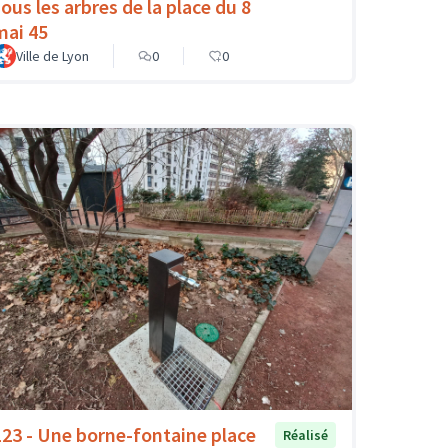
sous les arbres de la place du 8
mai 45
Ville de Lyon
0
0
123 - Une borne-fontaine place
Réalisé