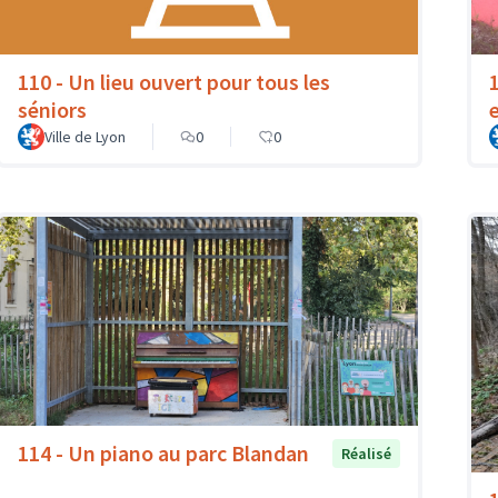
110 - Un lieu ouvert pour tous les
séniors
Ville de Lyon
0
0
114 - Un piano au parc Blandan
Réalisé