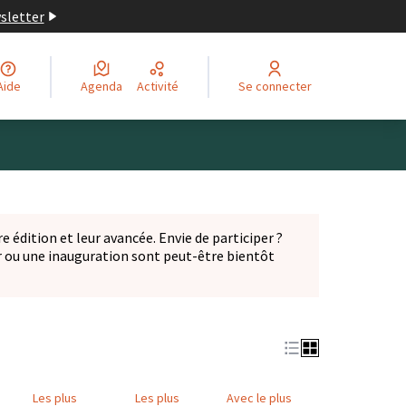
wsletter
Aide
Agenda
Activité
Se connecter
Leaflet
|
©
OpenStreetMap
contributors
ge comme des points de carte. L'élément peut être utilisé ave
e édition et leur avancée. Envie de participer ?
er ou une inauguration sont peut-être bientôt
nglet)
Les plus
Les plus
Avec le plus