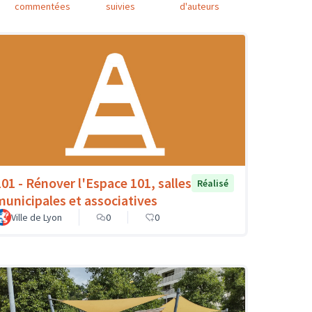
commentées
suivies
d'auteurs
101 - Rénover l'Espace 101, salles
Réalisé
municipales et associatives
Ville de Lyon
0
0