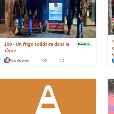
109 - Un frigo solidaire dans le
Réalisé
7ème
Ville de Lyon
0
0