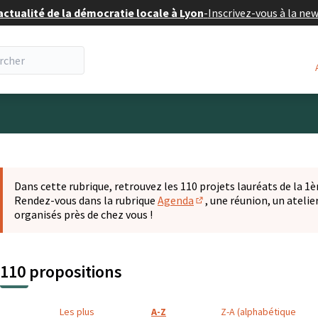
actualité de la démocratie locale à Lyon
-
Inscrivez-vous à la ne
eur
 la carte
t suivant est une carte qui présente les éléments de cette pa
Dans cette rubrique, retrouvez les 110 projets lauréats de la 1èr
Rendez-vous dans la rubrique
Agenda
, une réunion, un ateli
(S'ouvre dans un nouvel o
organisés près de chez vous !
110 propositions
Les plus
A-Z
Z-A (alphabétique