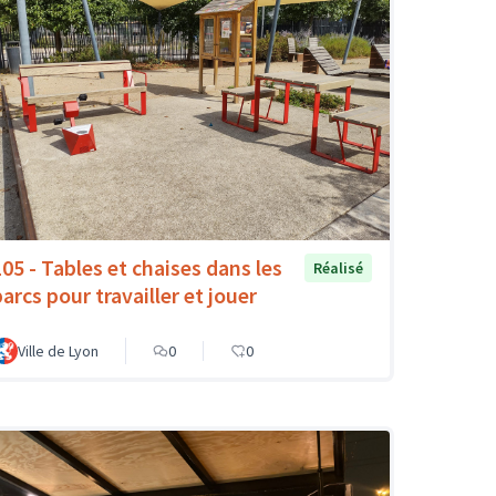
105 - Tables et chaises dans les
Réalisé
arcs pour travailler et jouer
Ville de Lyon
0
0