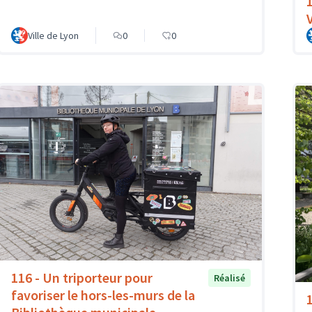
1
Ville de Lyon
0
0
116 - Un triporteur pour
Réalisé
favoriser le hors-les-murs de la