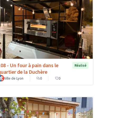
108 - Un four à pain dans le
Réalisé
quartier de la Duchère
Ville de Lyon
0
0