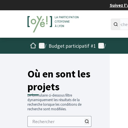
Suivez l'
Accueil
Menu principal
Menu utilisat
/
Budget participatif #1
/
Passer
L'élémen
+
−
Où en sont les
projets
Le formulaire ci-dessous filtre
dynamiquement les résultats de la
recherche lorsque les conditions de
recherche sont modifiées.