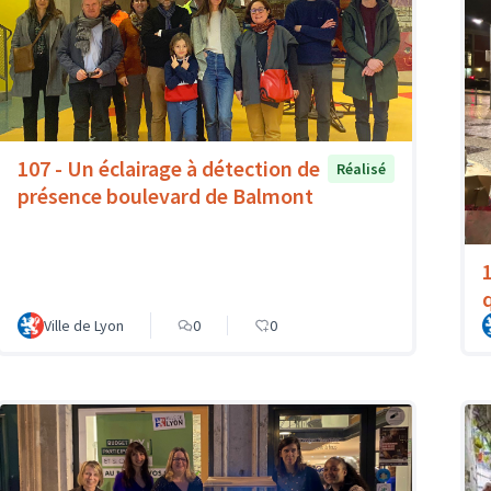
107 - Un éclairage à détection de
Réalisé
présence boulevard de Balmont
Ville de Lyon
0
0