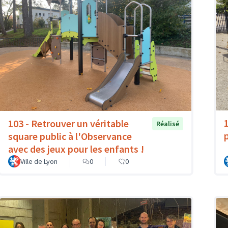
103 - Retrouver un véritable
Réalisé
p
square public à l'Observance
avec des jeux pour les enfants !
Ville de Lyon
0
0