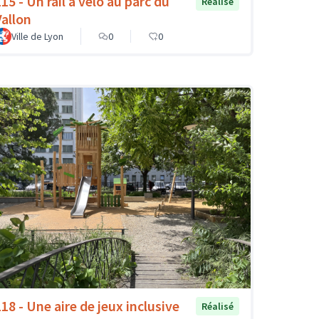
15 - Un rail à vélo au parc du
Réalisé
Vallon
Ville de Lyon
0
0
118 - Une aire de jeux inclusive
Réalisé