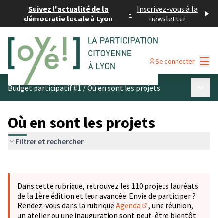
Suivez l'actualité de la
Inscrivez-vous à la
-
démocratie locale à Lyon
newsletter
Menu
Se connecter
Menu p
Budget participatif #1
/
Où en sont les projets
Où en sont les projets
Filtrer et rechercher
Passer la carte
Leaflet
|
©
OpenStreetMap
contributors
L'élément suivant est une carte qui présente les éléments 
+
Dans cette rubrique, retrouvez les 110 projets lauréats
−
de la 1ère édition et leur avancée. Envie de participer ?
Rendez-vous dans la rubrique
Agenda
, une réunion,
(S'ouvre dans un nouve
un atelier ou une inauguration sont peut-être bientôt