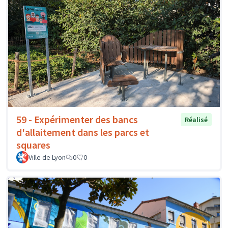
59 - Expérimenter des bancs
Réalisé
d'allaitement dans les parcs et
squares
Ville de Lyon
0
0