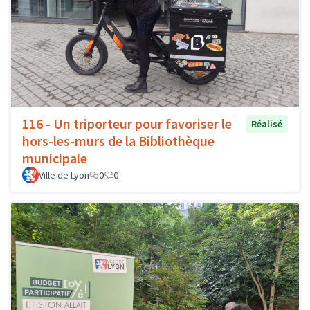
116 - Un triporteur pour favoriser le
Réalisé
hors-les-murs de la Bibliothèque
municipale
Ville de Lyon
0
0