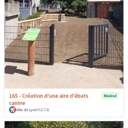
165 - Création d'une aire d'ébats
Réalisé
canine
Ville de Lyon
1
0