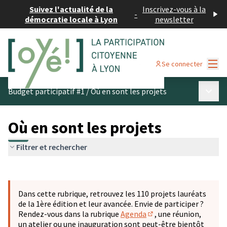
Suivez l'actualité de la
Inscrivez-vous à la
-
démocratie locale à Lyon
newsletter
Menu
Se connecter
Menu p
Budget participatif #1
/
Où en sont les projets
Où en sont les projets
Filtrer et rechercher
Passer la carte
Leaflet
|
©
OpenStreetMap
contributors
L'élément suivant est une carte qui présente les éléments 
+
Dans cette rubrique, retrouvez les 110 projets lauréats
−
de la 1ère édition et leur avancée. Envie de participer ?
Rendez-vous dans la rubrique
Agenda
, une réunion,
(S'ouvre dans un nouve
un atelier ou une inauguration sont peut-être bientôt