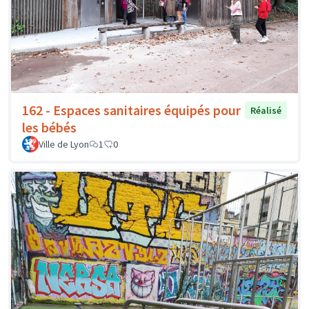
162 - Espaces sanitaires équipés pour
Réalisé
les bébés
Ville de Lyon
1
0