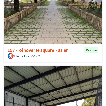
198 - Rénover le square Fusier
Réalisé
Ville de Lyon
0
0