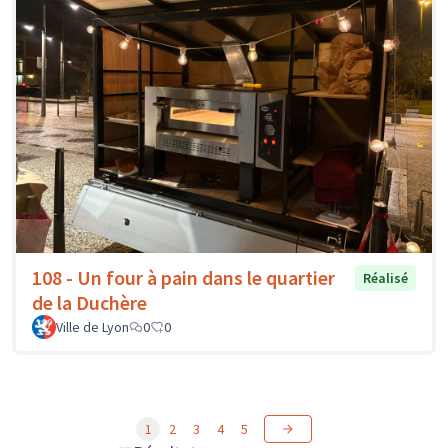
108 - Un four à pain dans le quartier
Réalisé
de la Duchère
Ville de Lyon
0
0
1
2
3
4
5