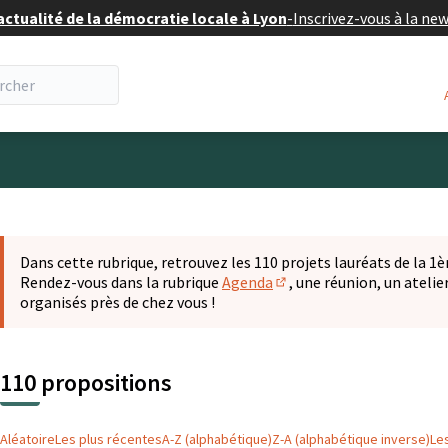
actualité de la démocratie locale à Lyon
-
Inscrivez-vous à la ne
eur
 la carte
t suivant est une carte qui présente les éléments de cette pa
Dans cette rubrique, retrouvez les 110 projets lauréats de la 1èr
Rendez-vous dans la rubrique
Agenda
, une réunion, un ateli
(S'ouvre dans un nouvel o
organisés près de chez vous !
110 propositions
Aléatoire
Les plus récentes
A-Z (alphabétique)
Z-A (alphabétique inverse)
Le