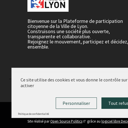
Bienvenue sur la Plateforme de participation
citoyenne de la Ville de Lyon.
Construisons une société plus ouverte,
transparente et collaborative.
Rejoignez le mouvement, participez et décidez
ensemble.
Ce site utilise des cookies et vous donne le contrôle su
activer
Conditions d'utilisation
Paramètres des cookies
Personnaliser
Tout refu
Politique de confidentialité
(Lien externe)
Site réalisé par
Open Source Politics
grâce au
logiciel libre Dec
(Lien externe)