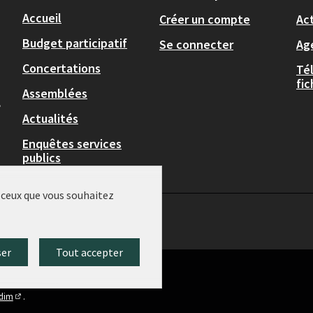
Accueil
Créer un compte
Act
Budget participatif
Se connecter
Ag
Concertations
Té
fi
Assemblées
,
Actualités
Enquêtes services
publics
r ceux que vous souhaitez
ser
Tout accepter
idim
.
(Lien externe)