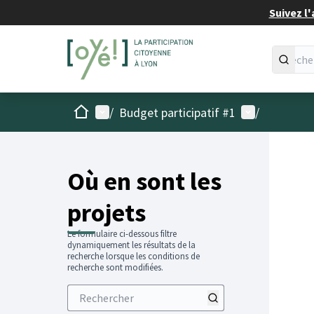
Suivez l'
Accueil
Menu principal
Menu utilisat
/
Budget participatif #1
/
Passer
L'élémen
+
−
Où en sont les
projets
Le formulaire ci-dessous filtre
dynamiquement les résultats de la
recherche lorsque les conditions de
recherche sont modifiées.