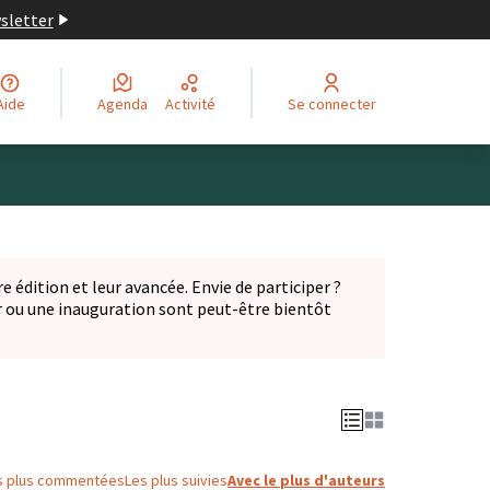
wsletter
Aide
Agenda
Activité
Se connecter
Leaflet
|
©
OpenStreetMap
contributors
ge comme des points de carte. L'élément peut être utilisé ave
e édition et leur avancée. Envie de participer ?
er ou une inauguration sont peut-être bientôt
nglet)
s plus commentées
Les plus suivies
Avec le plus d'auteurs