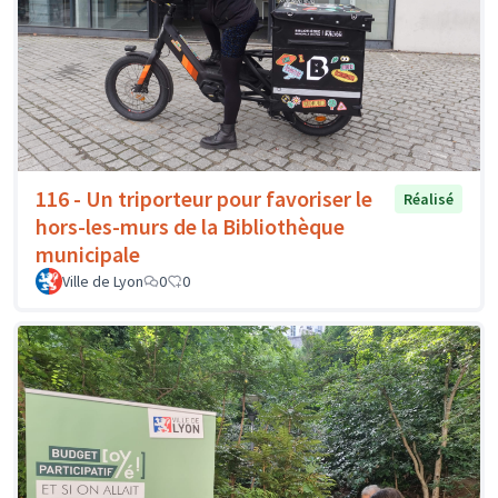
116 - Un triporteur pour favoriser le
Réalisé
hors-les-murs de la Bibliothèque
municipale
Ville de Lyon
0
0