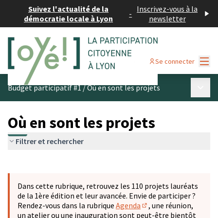
Suivez l'actualité de la
Inscrivez-vous à la
-
démocratie locale à Lyon
newsletter
Menu
Se connecter
Menu p
Budget participatif #1
/
Où en sont les projets
Où en sont les projets
Filtrer et rechercher
Passer la carte
Leaflet
|
©
OpenStreetMap
contributors
L'élément suivant est une carte qui présente les éléments 
+
Dans cette rubrique, retrouvez les 110 projets lauréats
−
de la 1ère édition et leur avancée. Envie de participer ?
Rendez-vous dans la rubrique
Agenda
, une réunion,
(S'ouvre dans un nouve
un atelier ou une inauguration sont peut-être bientôt