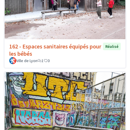
162 - Espaces sanitaires équipés pour
Réalisé
les bébés
Ville de Lyon
1
0