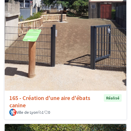
165 - Création d'une aire d'ébats
Réalisé
canine
Ville de Lyon
1
0