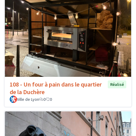
108 - Un four à pain dans le quartier
Réalisé
de la Duchère
Ville de Lyon
0
0