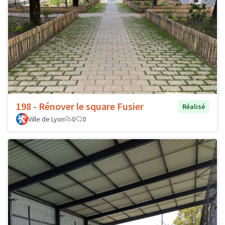
198 - Rénover le square Fusier
Réalisé
Ville de Lyon
0
0