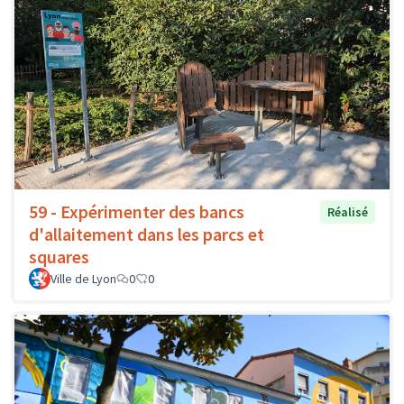
59 - Expérimenter des bancs
Réalisé
d'allaitement dans les parcs et
squares
Ville de Lyon
0
0