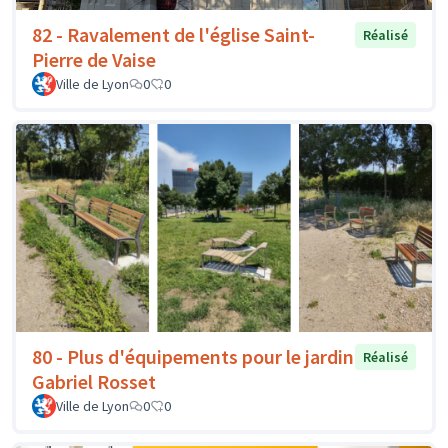
82 - Ravalement de l'église Saint-
Réalisé
Pierre de Vaise
Ville de Lyon
0
0
80 - Plus d'équipements pour le jardin
Réalisé
Gabriel Rosset
Ville de Lyon
0
0