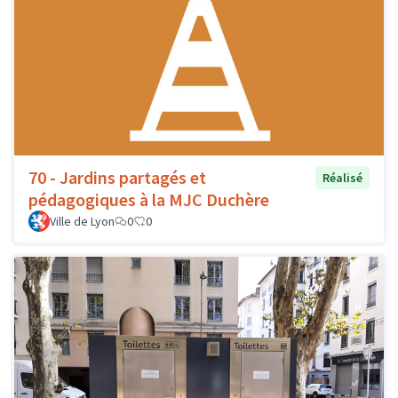
70 - Jardins partagés et
Réalisé
pédagogiques à la MJC Duchère
Ville de Lyon
0
0