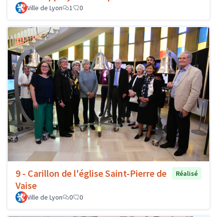
Ville de Lyon
1
0
9 - Carillon de l'église Saint-Pierre de
Réalisé
Vaise
Ville de Lyon
0
0