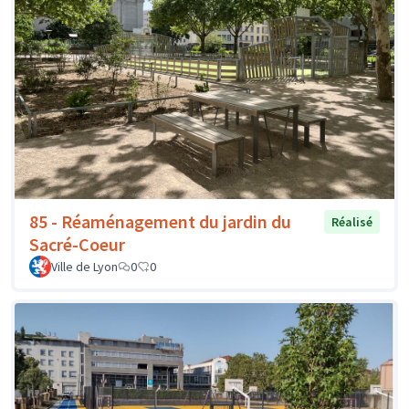
85 - Réaménagement du jardin du
Réalisé
Sacré-Coeur
Ville de Lyon
0
0