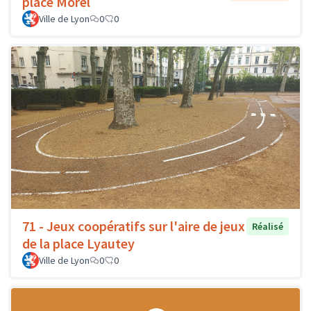
place Morel
Ville de Lyon
0
0
71 - Jeux coopératifs sur l'aire de jeux
Réalisé
de la place Lyautey
Ville de Lyon
0
0