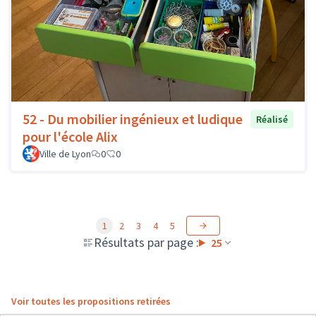
52 - Du mobilier ingénieux et ludique
Réalisé
pour l'école Alix
Ville de Lyon
0
0
1
2
3
4
5
Résultats par page :
25
Voir toutes les propositions retirées