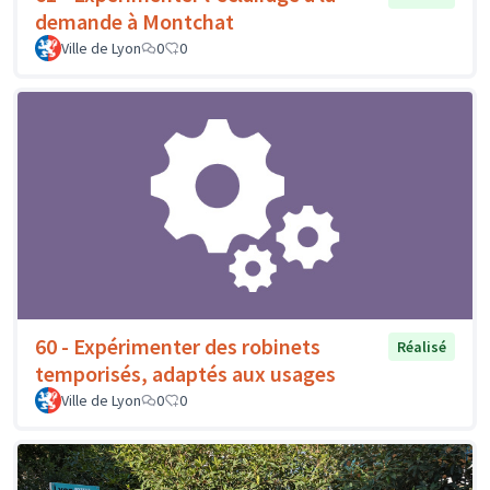
demande à Montchat
Ville de Lyon
0
0
60 - Expérimenter des robinets
Réalisé
temporisés, adaptés aux usages
Ville de Lyon
0
0