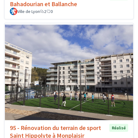
Bahadourian et Ballanche
Ville de Lyon
2
0
95 - Rénovation du terrain de sport
Réalisé
Saint Hippolyte à Monplaisir