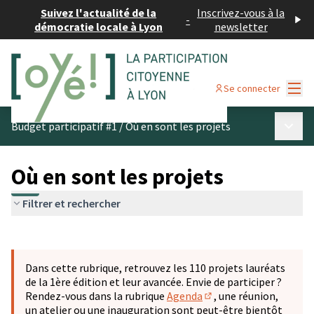
Suivez l'actualité de la
Inscrivez-vous à la
-
démocratie locale à Lyon
newsletter
Menu
Se connecter
Menu p
Budget participatif #1
/
Où en sont les projets
Où en sont les projets
Filtrer et rechercher
Passer la carte
Leaflet
|
©
OpenStreetMap
contributors
L'élément suivant est une carte qui présente les éléments 
+
Dans cette rubrique, retrouvez les 110 projets lauréats
−
de la 1ère édition et leur avancée. Envie de participer ?
Rendez-vous dans la rubrique
Agenda
, une réunion,
(S'ouvre dans un nouve
un atelier ou une inauguration sont peut-être bientôt