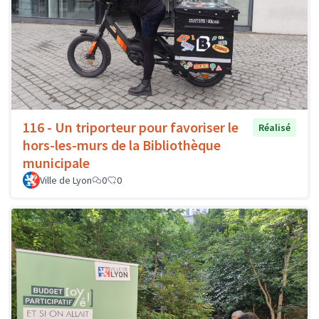
116 - Un triporteur pour favoriser le
Réalisé
hors-les-murs de la Bibliothèque
municipale
Ville de Lyon
0
0