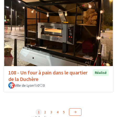
108 - Un four à pain dans le quartier
Réalisé
de la Duchère
Ville de Lyon
0
0
1
2
3
4
5