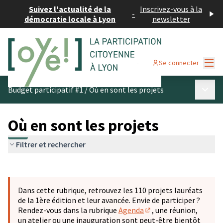
Suivez l'actualité de la
Inscrivez-vous à la
-
démocratie locale à Lyon
newsletter
Menu
Se connecter
Menu p
Budget participatif #1
/
Où en sont les projets
Où en sont les projets
Filtrer et rechercher
Passer la carte
Leaflet
|
©
OpenStreetMap
contributors
L'élément suivant est une carte qui présente les éléments 
+
Dans cette rubrique, retrouvez les 110 projets lauréats
−
de la 1ère édition et leur avancée. Envie de participer ?
Rendez-vous dans la rubrique
Agenda
, une réunion,
(S'ouvre dans un nouve
un atelier ou une inauguration sont peut-être bientôt