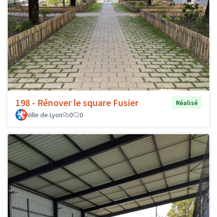
198 - Rénover le square Fusier
Réalisé
Ville de Lyon
0
0