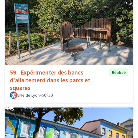
59 - Expérimenter des bancs
Réalisé
d'allaitement dans les parcs et
squares
Ville de Lyon
0
0