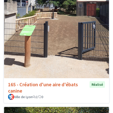
165 - Création d'une aire d'ébats
Réalisé
canine
Ville de Lyon
1
0