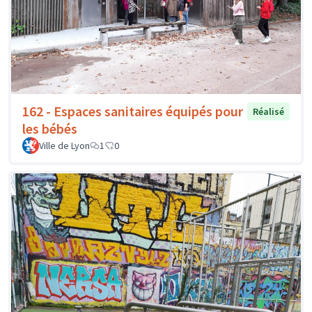
162 - Espaces sanitaires équipés pour
Réalisé
les bébés
Ville de Lyon
1
0