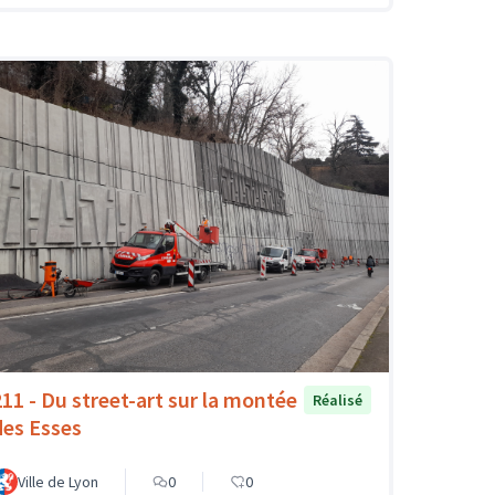
211 - Du street-art sur la montée
Réalisé
des Esses
Ville de Lyon
0
0