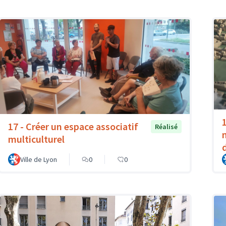
1
17 - Créer un espace associatif
Réalisé
multiculturel
Ville de Lyon
0
0