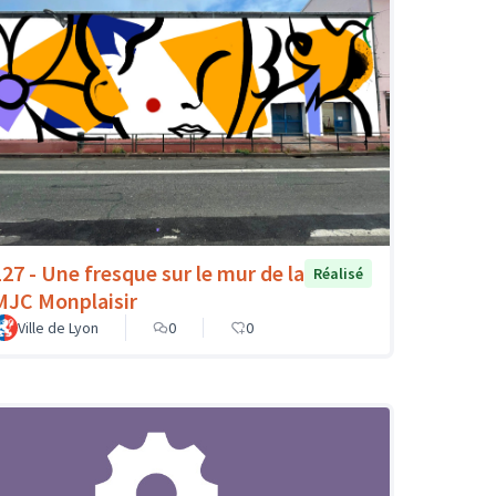
127 - Une fresque sur le mur de la
Réalisé
MJC Monplaisir
Ville de Lyon
0
0