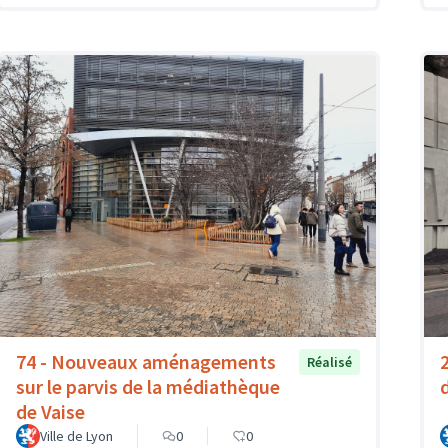
74 - Nouveaux aménagements
Réalisé
sur le parvis de la médiathèque
de Vaise
Ville de Lyon
0
0