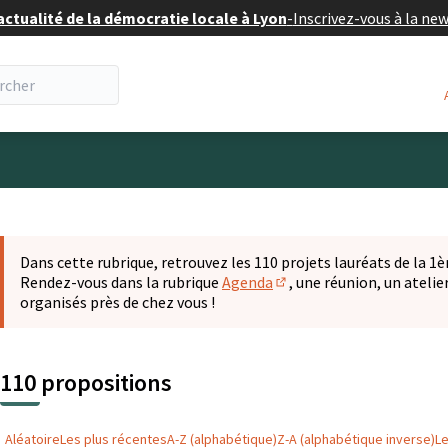
actualité de la démocratie locale à Lyon
-
Inscrivez-vous à la ne
eur
 la carte
t suivant est une carte qui présente les éléments de cette pa
Dans cette rubrique, retrouvez les 110 projets lauréats de la 1èr
Rendez-vous dans la rubrique
Agenda
, une réunion, un ateli
(S'ouvre dans un nouvel o
organisés près de chez vous !
110 propositions
Aléatoire
Les plus récentes
A-Z (alphabétique)
Z-A (alphabétique inverse)
L