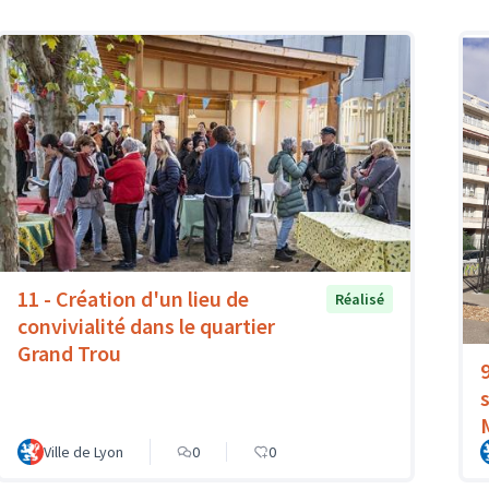
11 - Création d'un lieu de
Réalisé
convivialité dans le quartier
Grand Trou
Ville de Lyon
0
0