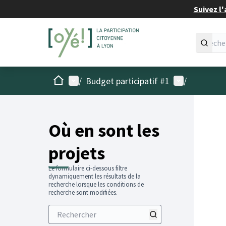
Suivez l'
Accueil
Menu principal
Menu utilisat
/
Budget participatif #1
/
Passer
L'élémen
+
−
Où en sont les
projets
Le formulaire ci-dessous filtre
dynamiquement les résultats de la
recherche lorsque les conditions de
recherche sont modifiées.