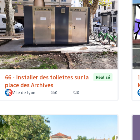
66 - Installer des toilettes sur la
Réalisé
place des Archives
Ville de Lyon
0
0