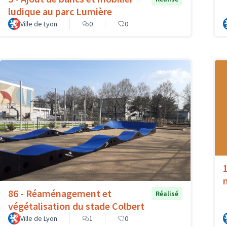
ludique au parc Lumière
Ville de Lyon
0
0
86 - Réaménagement et
Réalisé
végétalisation du stade Colbert
Ville de Lyon
1
0