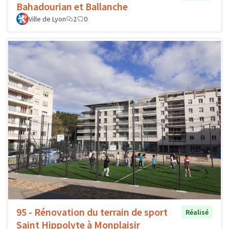
Bahadourian et Ballanche
Ville de Lyon
2
0
95 - Rénovation du terrain de sport
Réalisé
Saint Hippolyte à Monplaisir