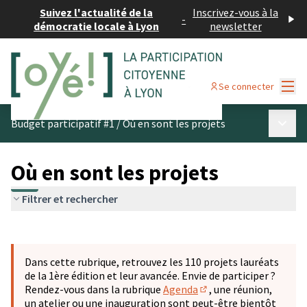
Suivez l'actualité de la
Inscrivez-vous à la
-
démocratie locale à Lyon
newsletter
Menu
Se connecter
Menu p
Budget participatif #1
/
Où en sont les projets
Où en sont les projets
Filtrer et rechercher
Passer la carte
Leaflet
|
©
OpenStreetMap
contributors
L'élément suivant est une carte qui présente les éléments 
+
Dans cette rubrique, retrouvez les 110 projets lauréats
−
de la 1ère édition et leur avancée. Envie de participer ?
Rendez-vous dans la rubrique
Agenda
, une réunion,
(S'ouvre dans un nouve
un atelier ou une inauguration sont peut-être bientôt