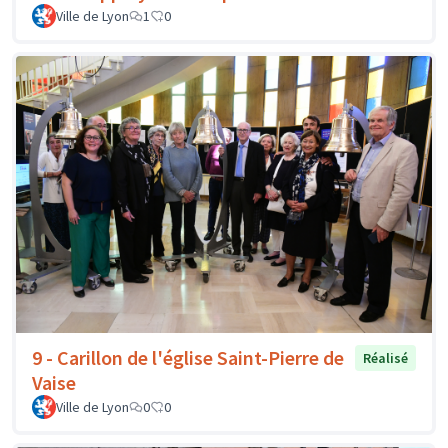
Ville de Lyon
1
0
9 - Carillon de l'église Saint-Pierre de
Réalisé
Vaise
Ville de Lyon
0
0