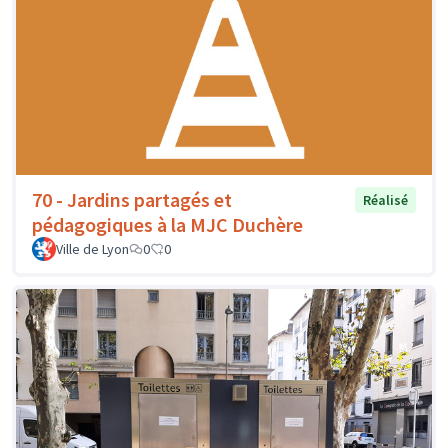
70 - Jardins partagés et
Réalisé
pédagogiques à la MJC Duchère
Ville de Lyon
0
0