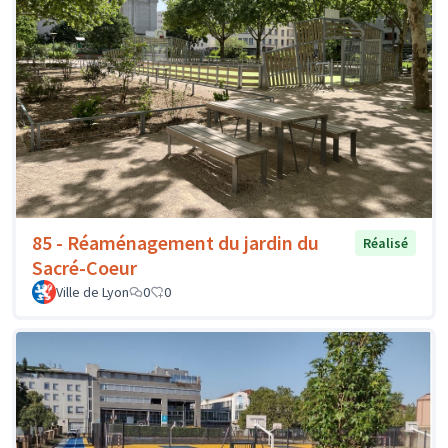
85 - Réaménagement du jardin du
Réalisé
Sacré-Coeur
Ville de Lyon
0
0