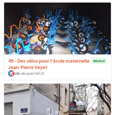
49 - Des vélos pour l'école maternelle
Réalisé
Jean-Pierre Veyet
Ville de Lyon
0
0