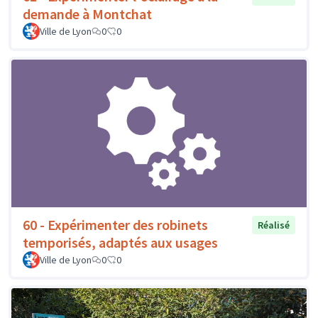
demande à Montchat
Ville de Lyon
0
0
60 - Expérimenter des robinets
Réalisé
temporisés, adaptés aux usages
Ville de Lyon
0
0