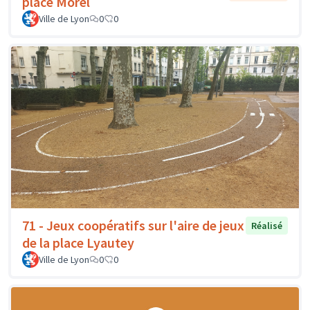
place Morel
Ville de Lyon
0
0
71 - Jeux coopératifs sur l'aire de jeux
Réalisé
de la place Lyautey
Ville de Lyon
0
0