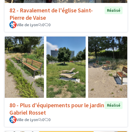
82 - Ravalement de l'église Saint-
Réalisé
Pierre de Vaise
Ville de Lyon
0
0
80 - Plus d'équipements pour le jardin
Réalisé
Gabriel Rosset
Ville de Lyon
0
0