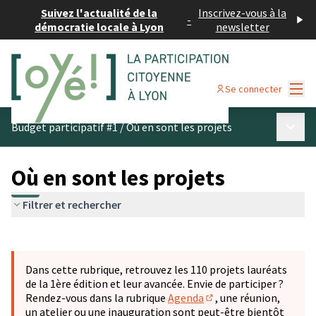
Suivez l'actualité de la
Inscrivez-vous à la
-
démocratie locale à Lyon
newsletter
Menu
Se connecter
Menu p
Budget participatif #1
/
Où en sont les projets
Où en sont les projets
Filtrer et rechercher
Passer la carte
Leaflet
|
©
OpenStreetMap
contributors
L'élément suivant est une carte qui présente les éléments 
+
Dans cette rubrique, retrouvez les 110 projets lauréats
−
de la 1ère édition et leur avancée. Envie de participer ?
Rendez-vous dans la rubrique
Agenda
, une réunion,
(S'ouvre dans un nouve
un atelier ou une inauguration sont peut-être bientôt