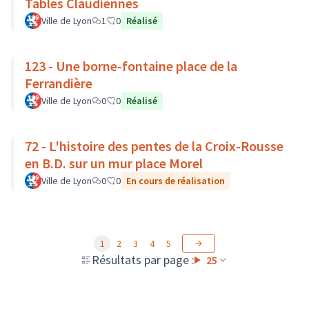
Tables Claudiennes
Ville de Lyon
1
0
Réalisé
123 - Une borne-fontaine place de la
Ferrandière
Ville de Lyon
0
0
Réalisé
72 - L'histoire des pentes de la Croix-Rousse
en B.D. sur un mur place Morel
Ville de Lyon
0
0
En cours de réalisation
1
2
3
4
5
Résultats par page :
25