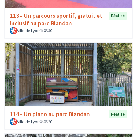
113 - Un parcours sportif, gratuit et
Réalisé
inclusif au parc Blandan
Ville de Lyon
0
0
114 - Un piano au parc Blandan
Réalisé
Ville de Lyon
0
0