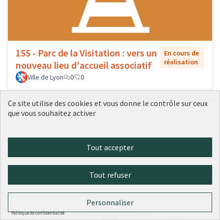
155 - Parc de la Visitation : vers un
En cours de
réalisation
nouveau lieu d'accueil associatif
Ville de Lyon
0
0
Ce site utilise des cookies et vous donne le contrôle sur ceux
que vous souhaitez activer
Tout accepter
Tout refuser
Personnaliser
156 - Des artistes dans l'école : un
En cours
Politique de confidentialité