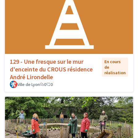
129 - Une fresque sur le mur
En cours
de
d'enceinte du CROUS résidence
réalisation
André Lirondelle
Ville de Lyon
0
0