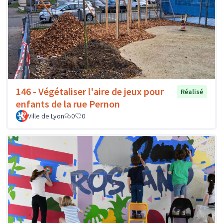
146 - Végétaliser l'aire de jeux pour
Réalisé
enfants de la rue Pernon
Ville de Lyon
0
0