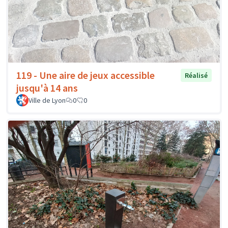
119 - Une aire de jeux accessible
Réalisé
jusqu'à 14 ans
Ville de Lyon
0
0