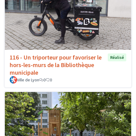
116 - Un triporteur pour favoriser le
Réalisé
hors-les-murs de la Bibliothèque
municipale
Ville de Lyon
0
0