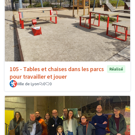
105 - Tables et chaises dans les parcs
Réalisé
pour travailler et jouer
Ville de Lyon
0
0