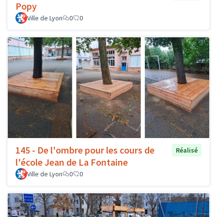
Popy
Ville de Lyon
0
0
145 - De l'ombre pour les cours de
Réalisé
l'école Jean de La Fontaine
Ville de Lyon
0
0