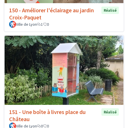
150 - Améliorer l'éclairage au jardin
Réalisé
Croix-Paquet
Ville de Lyon
1
0
151 - Une boîte à livres place du
Réalisé
Château
Ville de Lyon
0
0