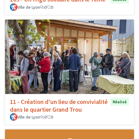
Ville de Lyon
0
0
11 - Création d'un lieu de convivialité
Réalisé
dans le quartier Grand Trou
Ville de Lyon
0
0