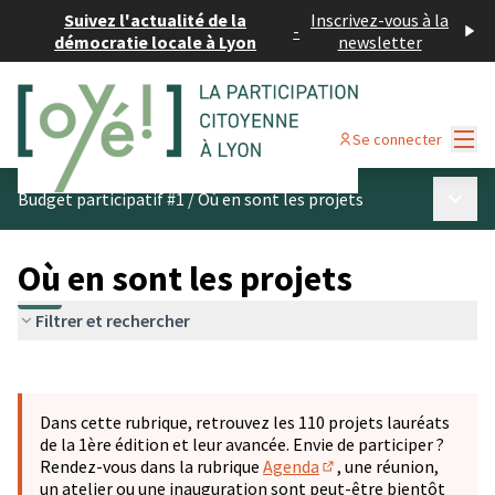
Suivez l'actualité de la
Inscrivez-vous à la
-
démocratie locale à Lyon
newsletter
Menu
Se connecter
Menu p
Budget participatif #1
/
Où en sont les projets
Où en sont les projets
Filtrer et rechercher
Passer la carte
Leaflet
|
©
OpenStreetMap
contributors
L'élément suivant est une carte qui présente les éléments 
+
Dans cette rubrique, retrouvez les 110 projets lauréats
−
de la 1ère édition et leur avancée. Envie de participer ?
Rendez-vous dans la rubrique
Agenda
, une réunion,
(S'ouvre dans un nouve
un atelier ou une inauguration sont peut-être bientôt