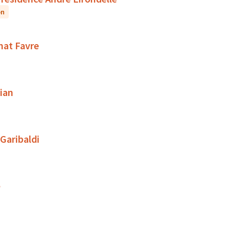
on
rnat Favre
ian
 Garibaldi
e