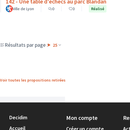
142 - Une table d'échecs au parc Blandan
Ville de Lyon
0
0
Réalisé
Résultats par page :
25
Voir toutes les propositions retirées
Decidim
Mon compte
Re
Accueil
Créer un compte
Act