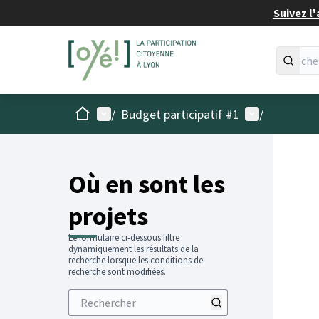
Suivez l'
Accueil
Menu principal
Menu utilisat
/
Budget participatif #1
/
Passer
L'élémen
+
−
Où en sont les
projets
Le formulaire ci-dessous filtre
dynamiquement les résultats de la
recherche lorsque les conditions de
recherche sont modifiées.