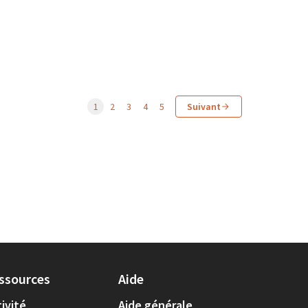
1
2
3
4
5
Suivant
ssources
Aide
ivité
Aide générale