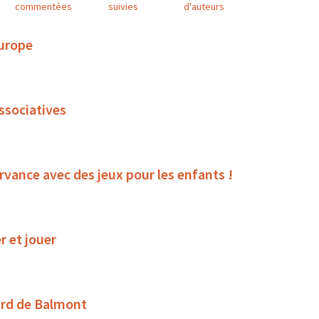
commentées
suivies
d'auteurs
Europe
associatives
rvance avec des jeux pour les enfants !
r et jouer
ard de Balmont