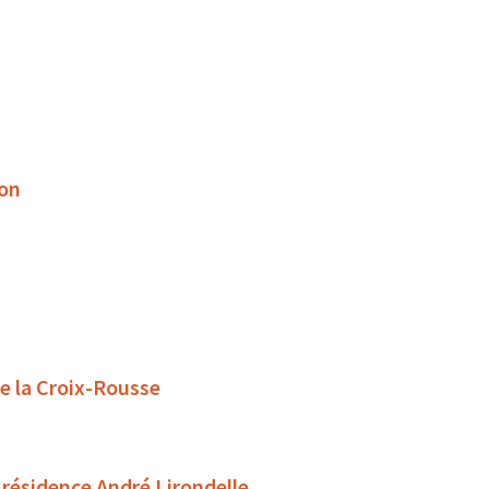
son
de la Croix-Rousse
 résidence André Lirondelle