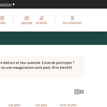
wsletter
Aide
Agenda
Activité
Se connecter
Leaflet
|
©
OpenStreetMap
contributors
ge comme des points de carte. L'élément peut être utilisé ave
e édition et leur avancée. Envie de participer ?
er ou une inauguration sont peut-être bientôt
nglet)
Les plus
Les plus
Avec le plus