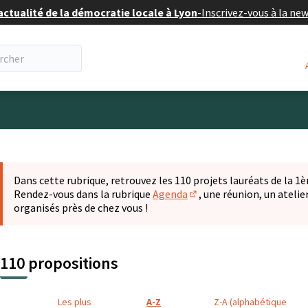
actualité de la démocratie locale à Lyon
-
Inscrivez-vous à la ne
eur
 la carte
t suivant est une carte qui présente les éléments de cette pa
Dans cette rubrique, retrouvez les 110 projets lauréats de la 1èr
Rendez-vous dans la rubrique
Agenda
, une réunion, un ateli
(S'ouvre dans un nouvel o
organisés près de chez vous !
110 propositions
Les plus
A-Z
Z-A (alphabétique