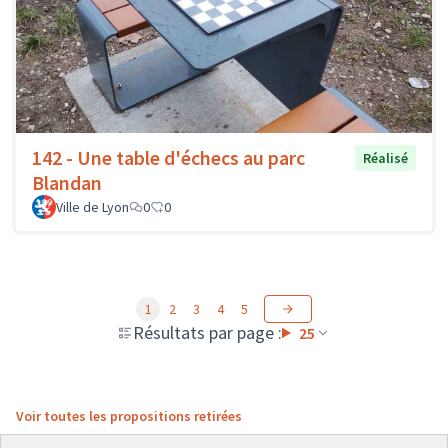
142 - Une table d'échecs au parc
Réalisé
Blandan
Ville de Lyon
0
0
1
2
3
4
5
Résultats par page :
25
Voir toutes les propositions retirées