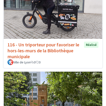
116 - Un triporteur pour favoriser le
Réalisé
hors-les-murs de la Bibliothèque
municipale
Ville de Lyon
0
0