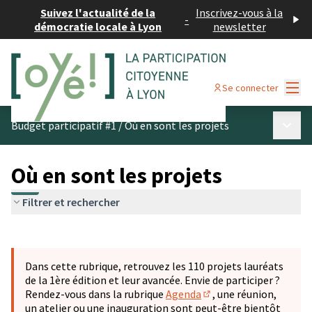
Suivez l'actualité de la
Inscrivez-vous à la
-
démocratie locale à Lyon
newsletter
Menu
Se connecter
Menu p
Budget participatif #1
/
Où en sont les projets
Où en sont les projets
Filtrer et rechercher
Passer la carte
Leaflet
|
©
OpenStreetMap
contributors
L'élément suivant est une carte qui présente les éléments 
+
Dans cette rubrique, retrouvez les 110 projets lauréats
−
de la 1ère édition et leur avancée. Envie de participer ?
Rendez-vous dans la rubrique
Agenda
, une réunion,
(S'ouvre dans un nouve
un atelier ou une inauguration sont peut-être bientôt