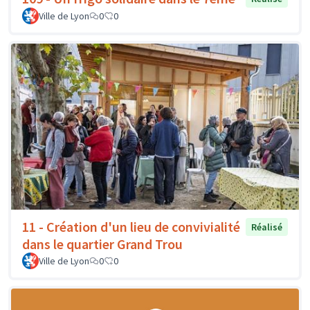
Ville de Lyon
0
0
11 - Création d'un lieu de convivialité
Réalisé
dans le quartier Grand Trou
Ville de Lyon
0
0