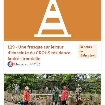
129 - Une fresque sur le mur
En cours
de
d'enceinte du CROUS résidence
réalisation
André Lirondelle
Ville de Lyon
0
0