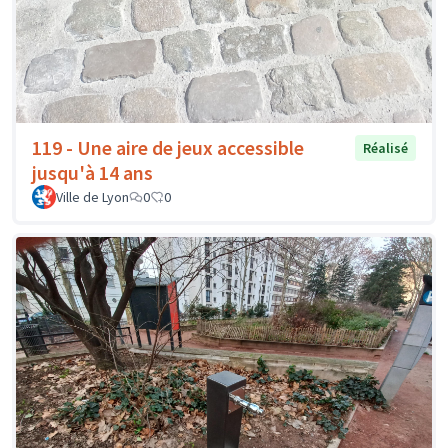
119 - Une aire de jeux accessible
Réalisé
jusqu'à 14 ans
Ville de Lyon
0
0