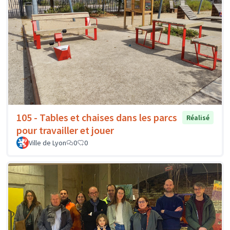
105 - Tables et chaises dans les parcs
Réalisé
pour travailler et jouer
Ville de Lyon
0
0