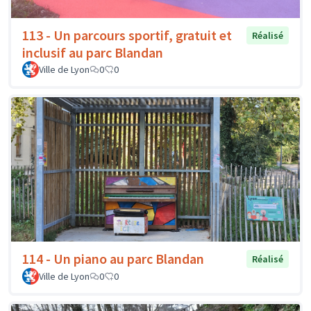
113 - Un parcours sportif, gratuit et
Réalisé
inclusif au parc Blandan
Ville de Lyon
0
0
114 - Un piano au parc Blandan
Réalisé
Ville de Lyon
0
0