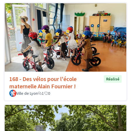
168 - Des vélos pour l'école
Réalisé
maternelle Alain Fournier !
Ville de Lyon
1
0