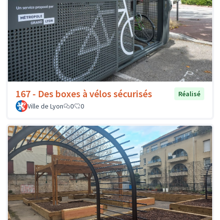
167 - Des boxes à vélos sécurisés
Réalisé
Ville de Lyon
0
0