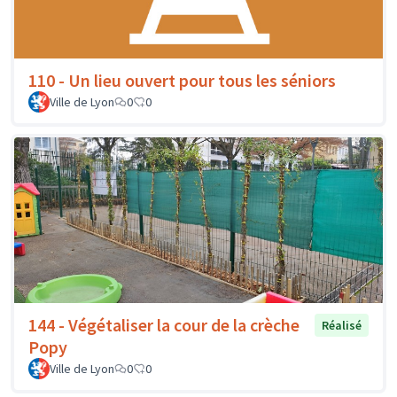
110 - Un lieu ouvert pour tous les séniors
Ville de Lyon
0
0
144 - Végétaliser la cour de la crèche
Réalisé
Popy
Ville de Lyon
0
0