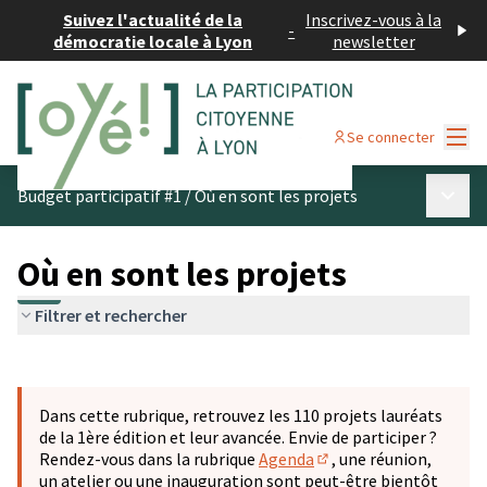
Suivez l'actualité de la
Inscrivez-vous à la
-
démocratie locale à Lyon
newsletter
Menu
Se connecter
Menu p
Budget participatif #1
/
Où en sont les projets
Où en sont les projets
Filtrer et rechercher
Passer la carte
Leaflet
|
©
OpenStreetMap
contributors
L'élément suivant est une carte qui présente les éléments 
+
Dans cette rubrique, retrouvez les 110 projets lauréats
−
de la 1ère édition et leur avancée. Envie de participer ?
Rendez-vous dans la rubrique
Agenda
, une réunion,
(S'ouvre dans un nouve
un atelier ou une inauguration sont peut-être bientôt