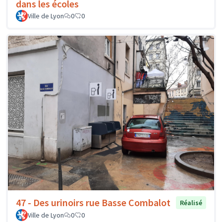
dans les écoles
Ville de Lyon
0
0
47 - Des urinoirs rue Basse Combalot
Réalisé
Ville de Lyon
0
0