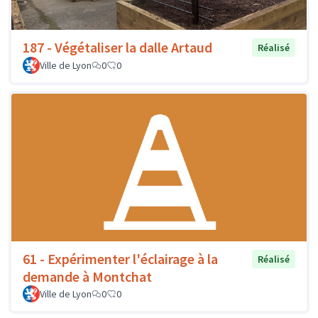
187 - Végétaliser la dalle Artaud
Réalisé
Ville de Lyon
0
0
61 - Expérimenter l'éclairage à la
Réalisé
demande à Montchat
Ville de Lyon
0
0