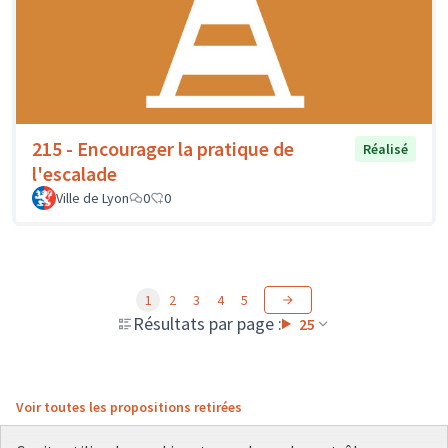
215 - Encourager la pratique de
Réalisé
l'escalade
Ville de Lyon
0
0
1
2
3
4
5
Résultats par page :
25
Voir toutes les propositions retirées