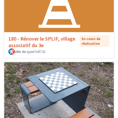
180 - Rénover le SPLIF, village
En cours de
réalisation
associatif du 3e
Ville de Lyon
0
0