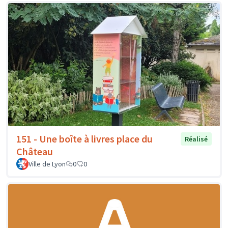
151 - Une boîte à livres place du
Réalisé
Château
Ville de Lyon
0
0