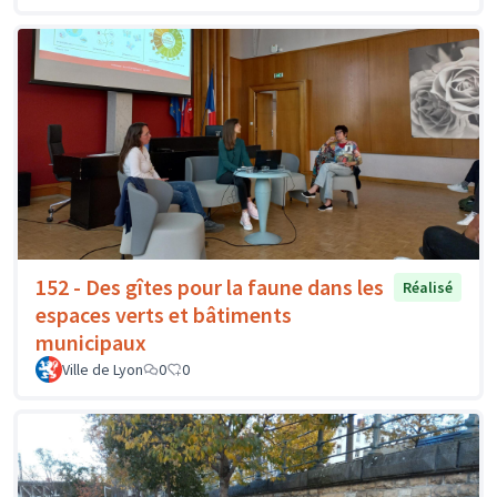
152 - Des gîtes pour la faune dans les
Réalisé
espaces verts et bâtiments
municipaux
Ville de Lyon
0
0