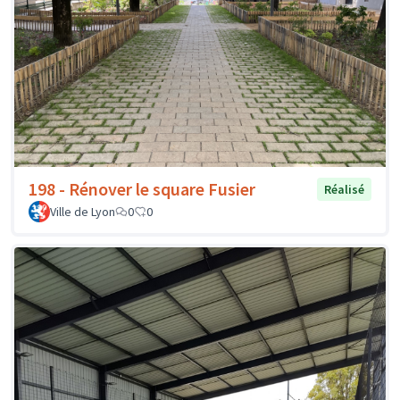
198 - Rénover le square Fusier
Réalisé
Ville de Lyon
0
0