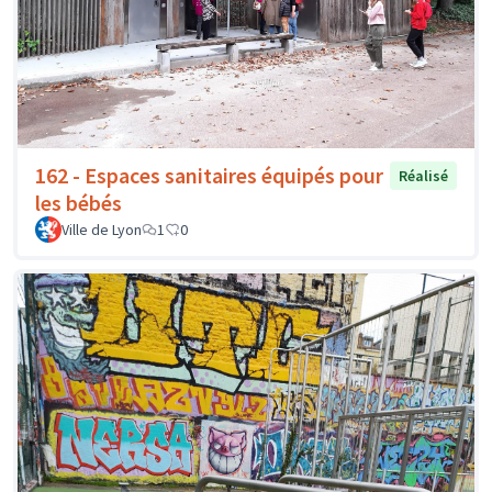
162 - Espaces sanitaires équipés pour
Réalisé
les bébés
Ville de Lyon
1
0