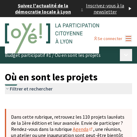
Suivez l'actualité de la
Inscrivez-vous à la
-
démocratie locale à Lyon
newsletter
Menu
Se connecter
Menu p
Budget participatif #1
/
Où en sont les projets
Où en sont les projets
Filtrer et rechercher
Passer la carte
Leaflet
|
©
OpenStreetMap
contributors
L'élément suivant est une carte qui présente les éléments 
+
Dans cette rubrique, retrouvez les 110 projets lauréats
−
de la 1ère édition et leur avancée. Envie de participer ?
Rendez-vous dans la rubrique
Agenda
, une réunion,
(S'ouvre dans un nouve
un atelier ou une inauguration sont peut-être bientôt