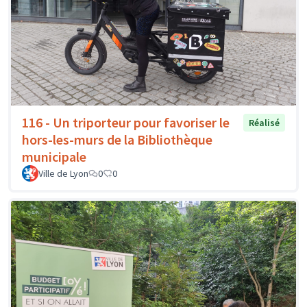
116 - Un triporteur pour favoriser le
Réalisé
hors-les-murs de la Bibliothèque
municipale
Ville de Lyon
0
0