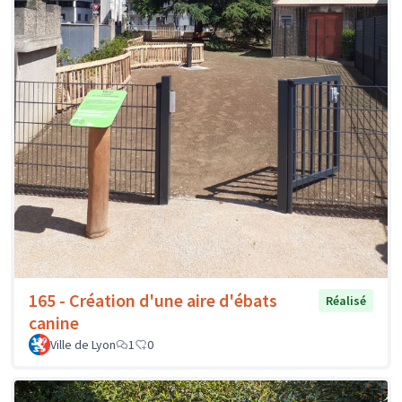
165 - Création d'une aire d'ébats
Réalisé
canine
Ville de Lyon
1
0