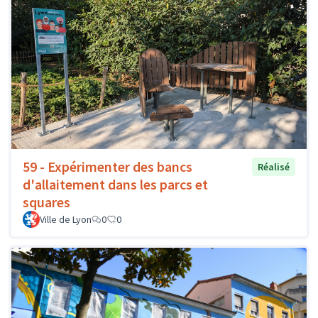
59 - Expérimenter des bancs
Réalisé
d'allaitement dans les parcs et
squares
Ville de Lyon
0
0