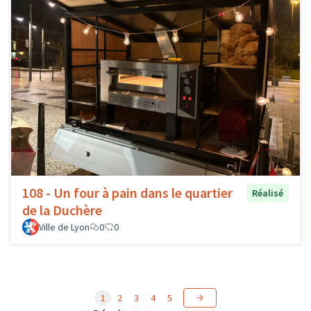
108 - Un four à pain dans le quartier
Réalisé
de la Duchère
Ville de Lyon
0
0
1
2
3
4
5