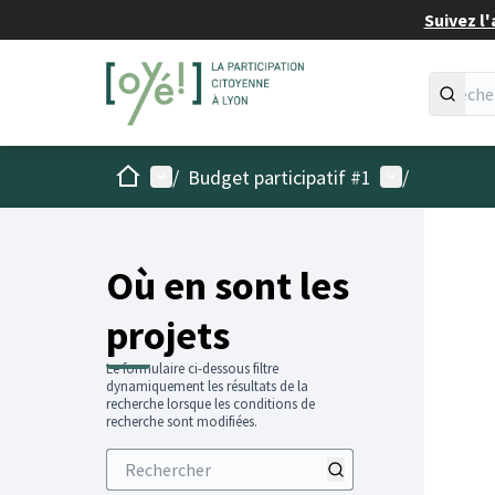
Suivez l'
Accueil
Menu principal
Menu utilisat
/
Budget participatif #1
/
Passer
L'élémen
+
−
Où en sont les
projets
Le formulaire ci-dessous filtre
dynamiquement les résultats de la
recherche lorsque les conditions de
recherche sont modifiées.