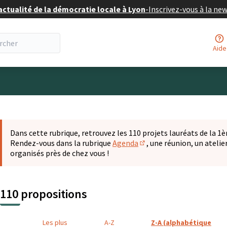
actualité de la démocratie locale à Lyon
-
Inscrivez-vous à la ne
Aide
eur
 la carte
t suivant est une carte qui présente les éléments de cette pa
Dans cette rubrique, retrouvez les 110 projets lauréats de la 1èr
Rendez-vous dans la rubrique
Agenda
, une réunion, un ateli
(S'ouvre dans un nouvel o
organisés près de chez vous !
110 propositions
Les plus
A-Z
Z-A (alphabétique