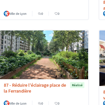
Ville de Lyon
0
0
87 - Réduire l'éclairage place de
Réalisé
la Ferrandière
Ville de Lyon
0
0