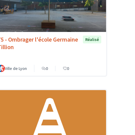
75 - Ombrager l'école Germaine
Réalisé
illion
Ville de Lyon
0
0