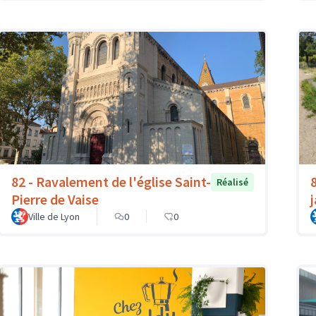
82 - Ravalement de l'église Saint-
Réalisé
Pierre de Vaise
Ville de Lyon
0
0