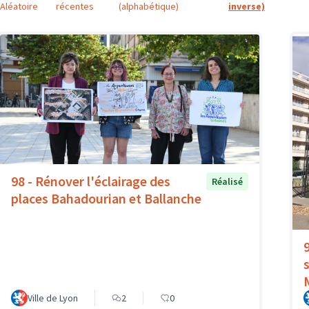
Aléatoire
récentes
(alphabétique)
inverse)
98 - Rénover l'éclairage des
Réalisé
places Bahadourian et Ballanche
Ville de Lyon
2
0