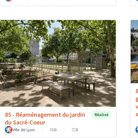
85 - Réaménagement du jardin
Réalisé
du Sacré-Coeur
Ville de Lyon
0
0