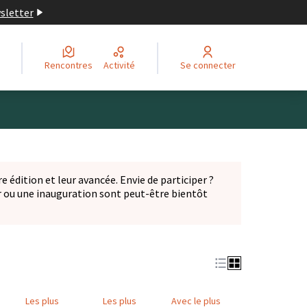
wsletter
Rencontres
Activité
Se connecter
Leaflet
|
©
OpenStreetMap
contributors
ge comme des points de carte. L'élément peut être utilisé ave
e édition et leur avancée. Envie de participer ?
er ou une inauguration sont peut-être bientôt
nglet)
Les plus
Les plus
Avec le plus