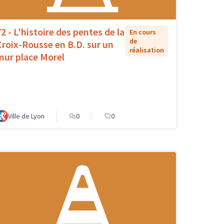
72 - L'histoire des pentes de la
En cours
de
Croix-Rousse en B.D. sur un
réalisation
mur place Morel
Ville de Lyon
0
0