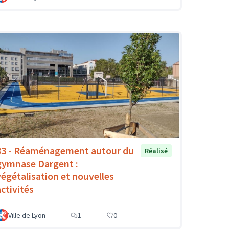
83 - Réaménagement autour du
Réalisé
gymnase Dargent :
végétalisation et nouvelles
activités
Ville de Lyon
1
0