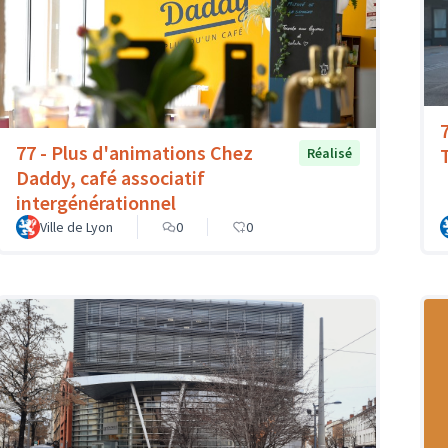
77 - Plus d'animations Chez
T
Réalisé
Daddy, café associatif
intergénérationnel
Ville de Lyon
0
0