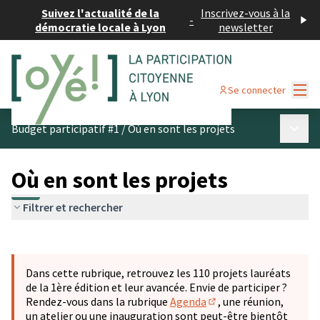
Suivez l'actualité de la
Inscrivez-vous à la
-
démocratie locale à Lyon
newsletter
Menu
Se connecter
Menu p
Budget participatif #1
/
Où en sont les projets
Où en sont les projets
Filtrer et rechercher
Passer la carte
Leaflet
|
©
OpenStreetMap
contributors
L'élément suivant est une carte qui présente les éléments 
+
Dans cette rubrique, retrouvez les 110 projets lauréats
−
de la 1ère édition et leur avancée. Envie de participer ?
Rendez-vous dans la rubrique
Agenda
, une réunion,
(S'ouvre dans un nouve
un atelier ou une inauguration sont peut-être bientôt