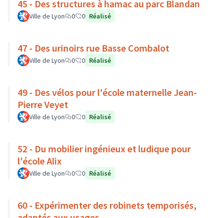
45 - Des structures à hamac au parc Blandan
Ville de Lyon
0
0
Réalisé
47 - Des urinoirs rue Basse Combalot
Ville de Lyon
0
0
Réalisé
49 - Des vélos pour l'école maternelle Jean-
Pierre Veyet
Ville de Lyon
0
0
Réalisé
52 - Du mobilier ingénieux et ludique pour
l'école Alix
Ville de Lyon
0
0
Réalisé
60 - Expérimenter des robinets temporisés,
adaptés aux usages