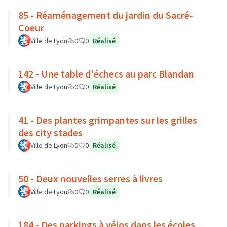
85 - Réaménagement du jardin du Sacré-
Coeur
Ville de Lyon
0
0
Réalisé
142 - Une table d'échecs au parc Blandan
Ville de Lyon
0
0
Réalisé
41 - Des plantes grimpantes sur les grilles
des city stades
Ville de Lyon
0
0
Réalisé
50 - Deux nouvelles serres à livres
Ville de Lyon
0
0
Réalisé
184 - Des parkings à vélos dans les écoles