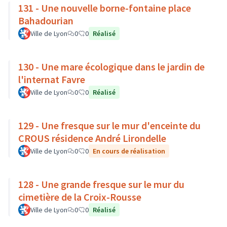
131 - Une nouvelle borne-fontaine place
Bahadourian
Ville de Lyon
0
0
Réalisé
130 - Une mare écologique dans le jardin de
l'internat Favre
Ville de Lyon
0
0
Réalisé
129 - Une fresque sur le mur d'enceinte du
CROUS résidence André Lirondelle
Ville de Lyon
0
0
En cours de réalisation
128 - Une grande fresque sur le mur du
cimetière de la Croix-Rousse
Ville de Lyon
0
0
Réalisé