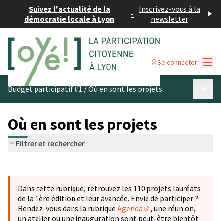
Suivez l'actualité de la
Inscrivez-vous à la
-
démocratie locale à Lyon
newsletter
Menu
Se connecter
Menu p
Budget participatif #1
/
Où en sont les projets
Où en sont les projets
Filtrer et rechercher
Passer la carte
Leaflet
|
©
OpenStreetMap
contributors
L'élément suivant est une carte qui présente les éléments 
+
Dans cette rubrique, retrouvez les 110 projets lauréats
−
de la 1ère édition et leur avancée. Envie de participer ?
Rendez-vous dans la rubrique
Agenda
, une réunion,
(S'ouvre dans un nouve
un atelier ou une inauguration sont peut-être bientôt