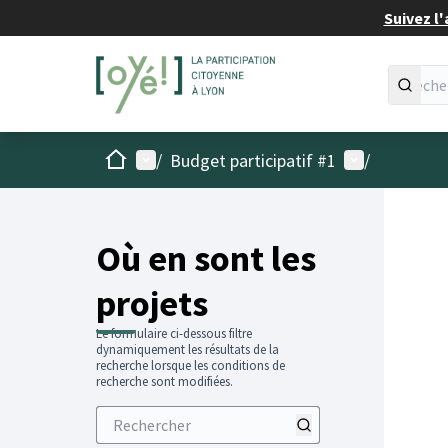
Suivez l'
Accueil
Menu principal
Menu utilisat
/
Budget participatif #1
/
Passer
L'élémen
+
−
Où en sont les
projets
Le formulaire ci-dessous filtre
dynamiquement les résultats de la
recherche lorsque les conditions de
recherche sont modifiées.