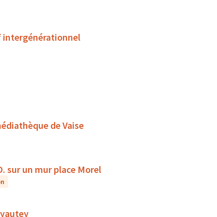
f intergénérationnel
médiathèque de Vaise
D. sur un mur place Morel
on
 Lyautey