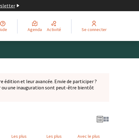
wsletter
Aide
Agenda
Activité
Se connecter
Leaflet
|
©
OpenStreetMap
contributors
ge comme des points de carte. L'élément peut être utilisé ave
e édition et leur avancée. Envie de participer ?
er ou une inauguration sont peut-être bientôt
nglet)
Les plus
Les plus
Avec le plus