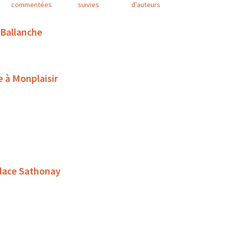
commentées
suivies
d'auteurs
 Ballanche
e à Monplaisir
place Sathonay