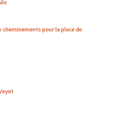
lix
x cheminements pour la place de
 Veyet