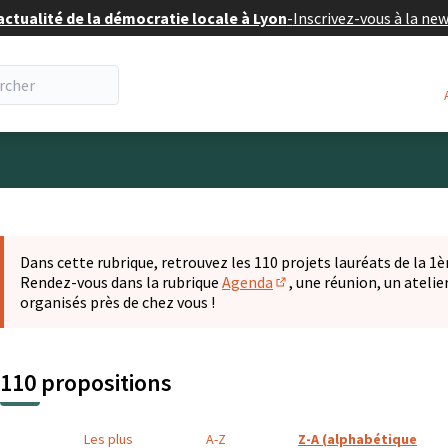
actualité de la démocratie locale à Lyon
-
Inscrivez-vous à la ne
eur
 la carte
t suivant est une carte qui présente les éléments de cette pa
Dans cette rubrique, retrouvez les 110 projets lauréats de la 1èr
Rendez-vous dans la rubrique
Agenda
, une réunion, un ateli
(S'ouvre dans un nouvel o
organisés près de chez vous !
110 propositions
Les plus
A-Z
Z-A (alphabétique