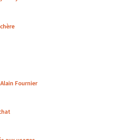
uchère
 Alain Fournier
chat
és aux usages