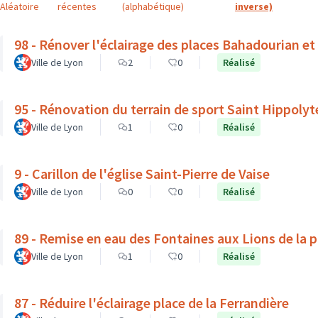
Aléatoire
récentes
(alphabétique)
inverse)
98 - Rénover l'éclairage des places Bahadourian et
Ville de Lyon
2
0
Réalisé
95 - Rénovation du terrain de sport Saint Hippolyt
Ville de Lyon
1
0
Réalisé
9 - Carillon de l'église Saint-Pierre de Vaise
Ville de Lyon
0
0
Réalisé
89 - Remise en eau des Fontaines aux Lions de la 
Ville de Lyon
1
0
Réalisé
87 - Réduire l'éclairage place de la Ferrandière