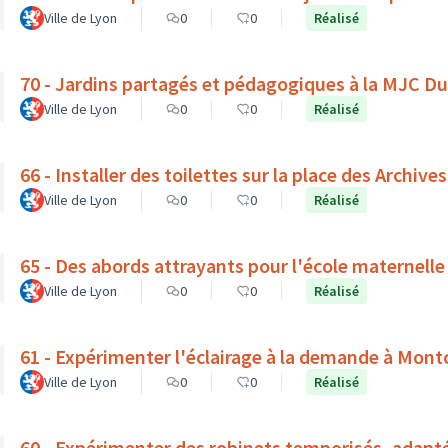
Ville de Lyon
0
0
Réalisé
70 - Jardins partagés et pédagogiques à la MJC D
Ville de Lyon
0
0
Réalisé
66 - Installer des toilettes sur la place des Archives
Ville de Lyon
0
0
Réalisé
65 - Des abords attrayants pour l'école maternelle
Ville de Lyon
0
0
Réalisé
61 - Expérimenter l'éclairage à la demande à Mont
Ville de Lyon
0
0
Réalisé
60 - Expérimenter des robinets temporisés, adapt