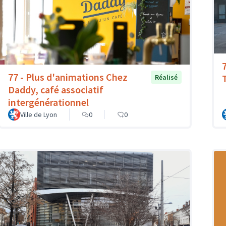
77 - Plus d'animations Chez
T
Réalisé
Daddy, café associatif
intergénérationnel
Ville de Lyon
0
0