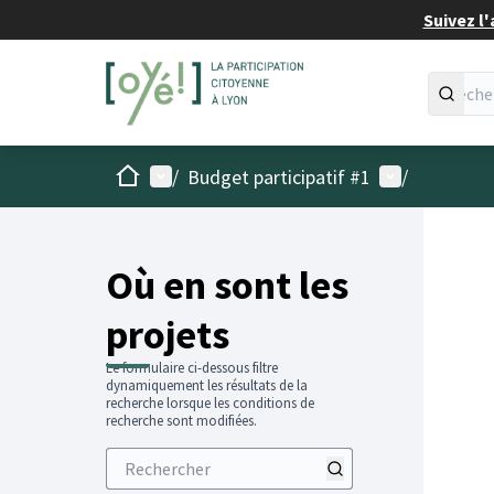
Suivez l'
Accueil
Menu principal
Menu utilisat
/
Budget participatif #1
/
Passer
L'élémen
+
−
Où en sont les
projets
Le formulaire ci-dessous filtre
dynamiquement les résultats de la
recherche lorsque les conditions de
recherche sont modifiées.