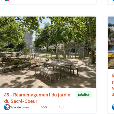
85 - Réaménagement du jardin
Réalisé
du Sacré-Coeur
Ville de Lyon
0
0