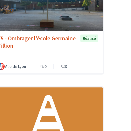
75 - Ombrager l'école Germaine
Réalisé
illion
Ville de Lyon
0
0