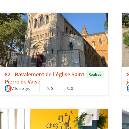
82 - Ravalement de l'église Saint-
Réalisé
Pierre de Vaise
Ville de Lyon
0
0