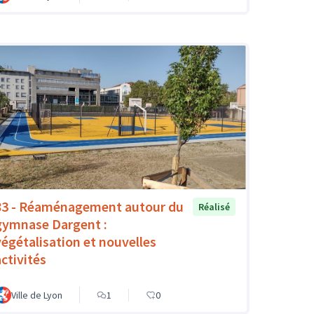
83 - Réaménagement autour du
Réalisé
gymnase Dargent :
végétalisation et nouvelles
activités
Ville de Lyon
1
0