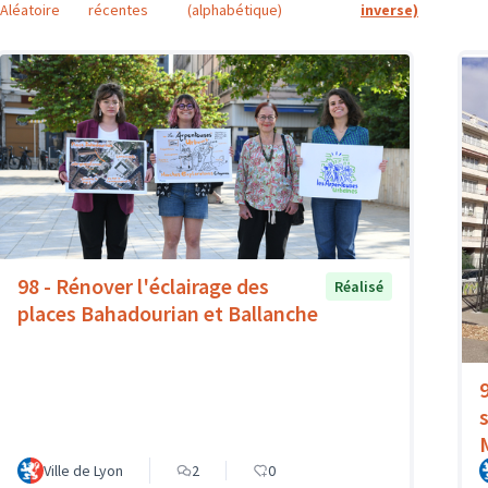
Aléatoire
récentes
(alphabétique)
inverse)
98 - Rénover l'éclairage des
Réalisé
places Bahadourian et Ballanche
Ville de Lyon
2
0