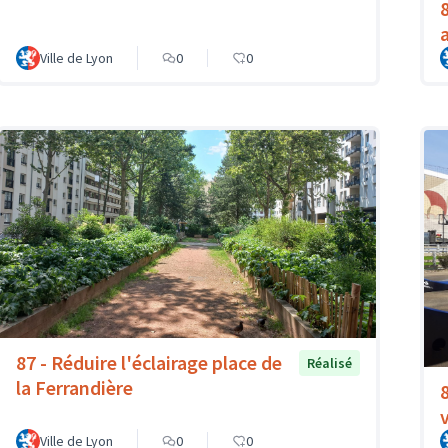
Ville de Lyon
0
0
87 - Réduire l'éclairage place de
Réalisé
la Ferrandière
Ville de Lyon
0
0