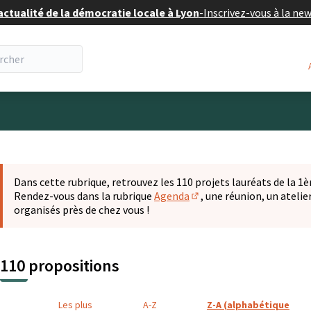
actualité de la démocratie locale à Lyon
-
Inscrivez-vous à la ne
eur
 la carte
t suivant est une carte qui présente les éléments de cette pa
Dans cette rubrique, retrouvez les 110 projets lauréats de la 1èr
Rendez-vous dans la rubrique
Agenda
, une réunion, un ateli
(S'ouvre dans un nouvel o
organisés près de chez vous !
110 propositions
Les plus
A-Z
Z-A (alphabétique