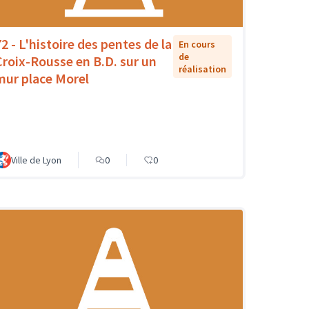
72 - L'histoire des pentes de la
En cours
de
Croix-Rousse en B.D. sur un
réalisation
mur place Morel
Ville de Lyon
0
0