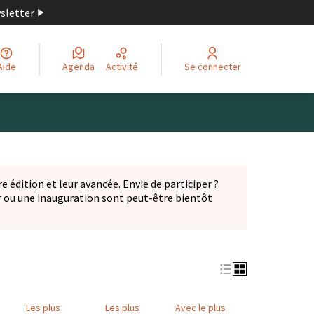
wsletter
Aide
Agenda
Activité
Se connecter
Leaflet
|
©
OpenStreetMap
contributors
ge comme des points de carte. L'élément peut être utilisé ave
e édition et leur avancée. Envie de participer ?
er ou une inauguration sont peut-être bientôt
nglet)
Les plus
Les plus
Avec le plus