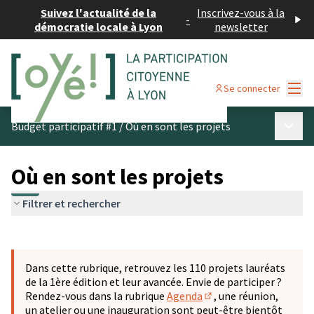
Suivez l'actualité de la
Inscrivez-vous à la
-
démocratie locale à Lyon
newsletter
Menu
Se connecter
Menu p
Budget participatif #1
/
Où en sont les projets
Où en sont les projets
Filtrer et rechercher
Passer la carte
Leaflet
|
©
OpenStreetMap
contributors
L'élément suivant est une carte qui présente les éléments 
+
Dans cette rubrique, retrouvez les 110 projets lauréats
−
de la 1ère édition et leur avancée. Envie de participer ?
Rendez-vous dans la rubrique
Agenda
, une réunion,
(S'ouvre dans un nouve
un atelier ou une inauguration sont peut-être bientôt