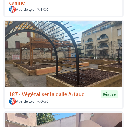
canine
Ville de Lyon
1
0
187 - Végétaliser la dalle Artaud
Réalisé
Ville de Lyon
0
0