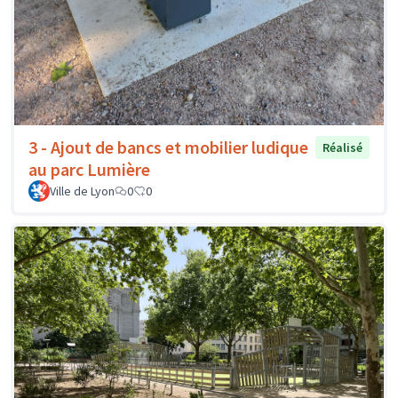
3 - Ajout de bancs et mobilier ludique
Réalisé
au parc Lumière
Ville de Lyon
0
0