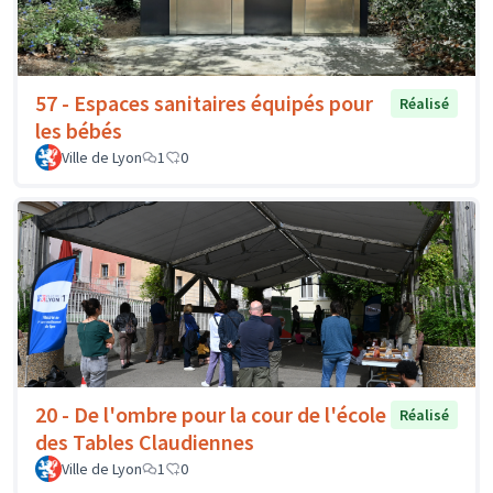
57 - Espaces sanitaires équipés pour
Réalisé
les bébés
Ville de Lyon
1
0
20 - De l'ombre pour la cour de l'école
Réalisé
des Tables Claudiennes
Ville de Lyon
1
0