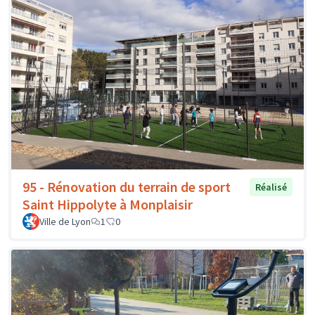
95 - Rénovation du terrain de sport
Réalisé
Saint Hippolyte à Monplaisir
Ville de Lyon
1
0