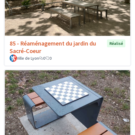
85 - Réaménagement du jardin du
Réalisé
Sacré-Coeur
Ville de Lyon
0
0