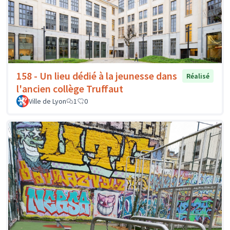
158 - Un lieu dédié à la jeunesse dans
Réalisé
l'ancien collège Truffaut
Ville de Lyon
1
0