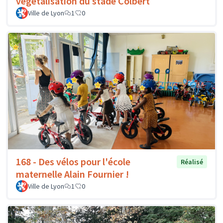
végétalisation du stade Colbert
Ville de Lyon
1
0
168 - Des vélos pour l'école
Réalisé
maternelle Alain Fournier !
Ville de Lyon
1
0