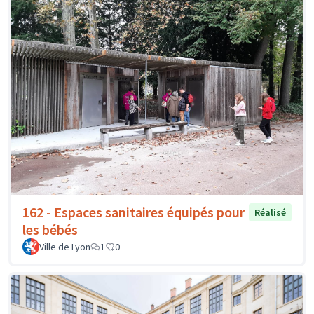
162 - Espaces sanitaires équipés pour
Réalisé
les bébés
Ville de Lyon
1
0