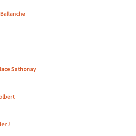
 Ballanche
place Sathonay
olbert
ier !