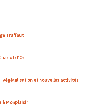
ège Truffaut
 Chariot d'Or
égétalisation et nouvelles activités
e à Monplaisir