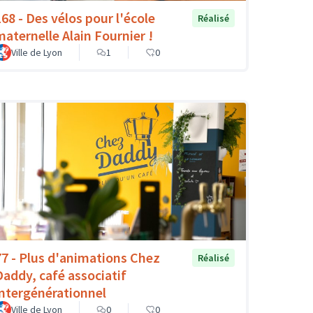
168 - Des vélos pour l'école
Réalisé
maternelle Alain Fournier !
Ville de Lyon
1
0
77 - Plus d'animations Chez
Réalisé
Daddy, café associatif
intergénérationnel
Ville de Lyon
0
0