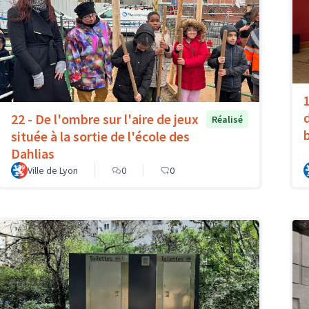
22 - De l'ombre sur l'aire de jeux
Réalisé
située à la sortie de l'école des
Dahlias
Ville de Lyon
0
0