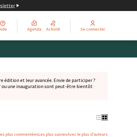
wsletter
Aide
Agenda
Activité
Se connecter
Leaflet
|
©
OpenStreetMap
contributors
ge comme des points de carte. L'élément peut être utilisé ave
e édition et leur avancée. Envie de participer ?
er ou une inauguration sont peut-être bientôt
nglet)
Les plus commentées
Les plus suivies
Avec le plus d'auteurs