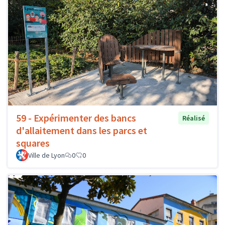
59 - Expérimenter des bancs
Réalisé
d'allaitement dans les parcs et
squares
Ville de Lyon
0
0