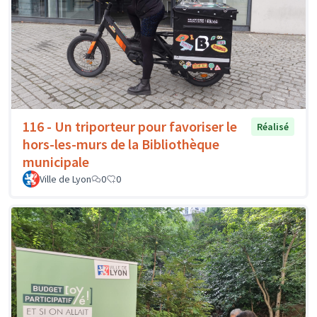
116 - Un triporteur pour favoriser le
Réalisé
hors-les-murs de la Bibliothèque
municipale
Ville de Lyon
0
0