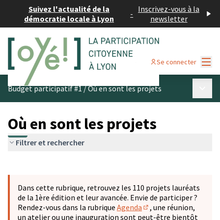
Suivez l'actualité de la
Inscrivez-vous à la
-
démocratie locale à Lyon
newsletter
Menu
Se connecter
Menu p
Budget participatif #1
/
Où en sont les projets
Où en sont les projets
Filtrer et rechercher
Passer la carte
Leaflet
|
©
OpenStreetMap
contributors
L'élément suivant est une carte qui présente les éléments 
+
Dans cette rubrique, retrouvez les 110 projets lauréats
−
de la 1ère édition et leur avancée. Envie de participer ?
Rendez-vous dans la rubrique
Agenda
, une réunion,
(S'ouvre dans un nouve
un atelier ou une inauguration sont peut-être bientôt