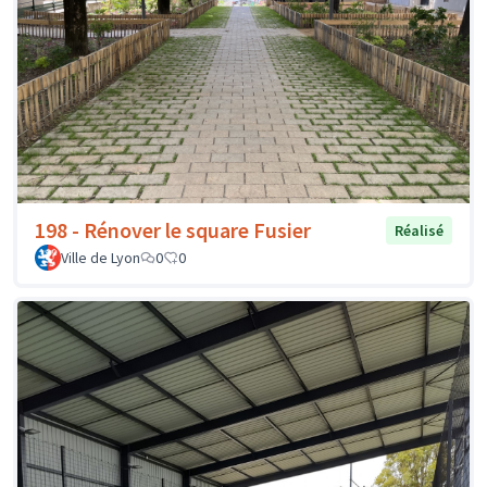
198 - Rénover le square Fusier
Réalisé
Ville de Lyon
0
0