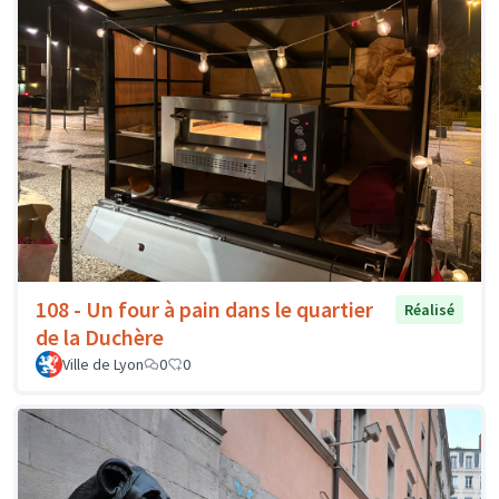
108 - Un four à pain dans le quartier
Réalisé
de la Duchère
Ville de Lyon
0
0