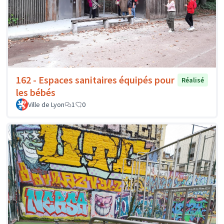
162 - Espaces sanitaires équipés pour
Réalisé
les bébés
Ville de Lyon
1
0