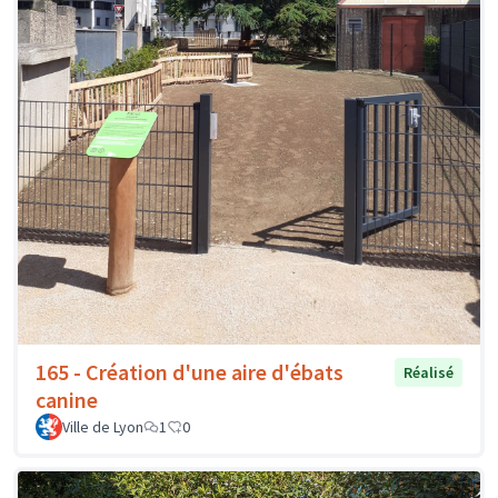
165 - Création d'une aire d'ébats
Réalisé
canine
Ville de Lyon
1
0